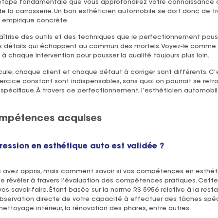
étape fondamentale que vous approfondirez votre connaissance d
e la carrosserie. Un bon esthéticien automobile se doit donc de tr
e empirique concrète.
aîtrise des outils et des techniques que le perfectionnement pous
 les détails qui échappent au commun des mortels. Voyez-le comme
 à chaque intervention pour pousser la qualité toujours plus loin.
ule, chaque client et chaque défaut à corriger sont différents. C’
exercice constant sont indispensables, sans quoi on pourrait se retr
pécifique. À travers ce perfectionnement, l’esthéticien automobile
ompétences acquises
ression en esthétique auto est validée ?
s avez appris, mais comment savoir si vos compétences en esthét
se révéler à travers l’évaluation des compétences pratiques. Cet
 savoir-faire. Étant basée sur la norme RS 5956 relative à la resta
 observation directe de votre capacité à effectuer des tâches spéci
 nettoyage intérieur, la rénovation des phares, entre autres.