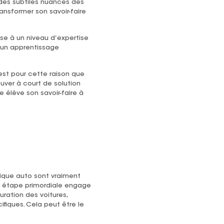
es subtiles nuances des
ansformer son savoir-faire
se à un niveau d’expertise
 un apprentissage
est pour cette raison que
ouver à court de solution
 élève son savoir-faire à
ique auto sont vraiment
te étape primordiale engage
uration des voitures,
fiques. Cela peut être le