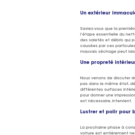
Un extérieur immacul
Saviez-vous que la première
l’étape essentielle du net
des saletés et débris qui p
causées par ces particules.
mauvais séchage peut laisse
Une propreté intérieu
Nous venons de discuter du n
pas dans le même état, dést
différentes surfaces intéri
pour donner une impression 
est nécessaire, intervient.
Lustrer et polir pour b
La prochaine phase à consi
voiture est entièrement net