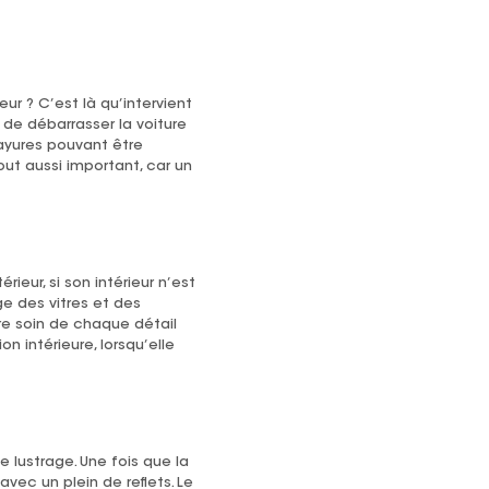
ur ? C’est là qu’intervient
de débarrasser la voiture
rayures pouvant être
out aussi important, car un
ieur, si son intérieur n’est
ge des vitres et des
dre soin de chaque détail
n intérieure, lorsqu’elle
 lustrage. Une fois que la
vec un plein de reflets. Le