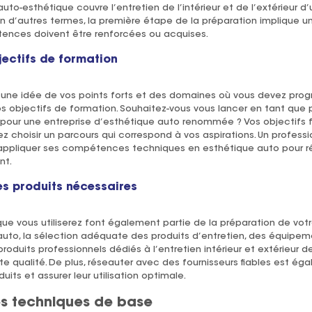
auto-esthétique couvre l’entretien de l’intérieur et de l’extérieur d
En d’autres termes, la première étape de la préparation implique u
ences doivent être renforcées ou acquises.
jectifs de formation
ne idée de vos points forts et des domaines où vous devez progre
 objectifs de formation. Souhaitez-vous vous lancer en tant que
er pour une entreprise d’esthétique auto renommée ? Vos objectifs 
 choisir un parcours qui correspond à vos aspirations. Un professio
’appliquer ses compétences techniques en esthétique auto pour r
nt.
es produits nécessaires
ts que vous utiliserez font également partie de la préparation de vot
auto, la sélection adéquate des produits d’entretien, des équipe
e produits professionnels dédiés à l’entretien intérieur et extérieur
ute qualité. De plus, réseauter avec des fournisseurs fiables est
duits et assurer leur utilisation optimale.
s techniques de base