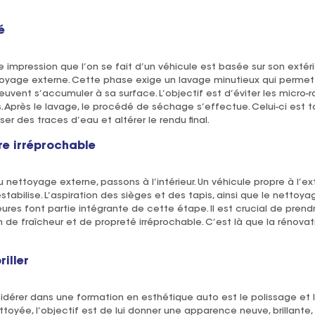
é
 impression que l’on se fait d’un véhicule est basée sur son extérie
toyage externe. Cette phase exige un lavage minutieux qui permet 
euvent s’accumuler à sa surface. L’objectif est d’éviter les micro-
 Après le lavage, le procédé de séchage s’effectue. Celui-ci est t
r des traces d’eau et altérer le rendu final.
re irréprochable
ettoyage externe, passons à l’intérieur. Un véhicule propre à l’extér
abilise. L’aspiration des sièges et des tapis, ainsi que le nettoya
eures font partie intégrante de cette étape. Il est crucial de pren
de fraîcheur et de propreté irréprochable. C’est là que la rénovatio
riller
dérer dans une formation en esthétique auto est le polissage et le
toyée, l’objectif est de lui donner une apparence neuve, brillante, a