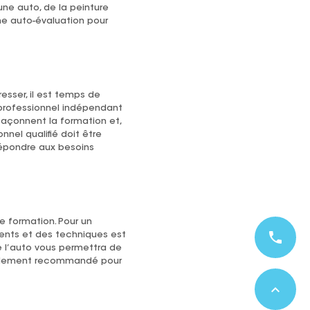
’une auto, de la peinture
ne auto-évaluation pour
sser, il est temps de
 professionnel indépendant
façonnent la formation et,
nnel qualifié doit être
épondre aux besoins
re formation. Pour un
phone
ments et des techniques est
 de l’auto vous permettra de
 également recommandé pour
expand_less