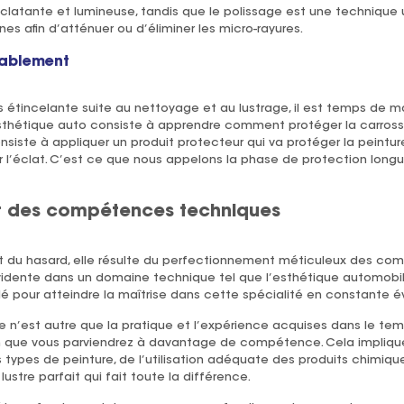
 éclatante et lumineuse, tandis que le polissage est une technique 
nes afin d’atténuer ou d’éliminer les micro-rayures.
rablement
 étincelante suite au nettoyage et au lustrage, il est temps de ma
’esthétique auto consiste à apprendre comment protéger la carross
siste à appliquer un produit protecteur qui va protéger la peintur
 l’éclat. C’est ce que nous appelons la phase de protection longue
t des compétences techniques
ruit du hasard, elle résulte du perfectionnement méticuleux des c
évidente dans un domaine technique tel que l’esthétique automobil
é pour atteindre la maîtrise dans cette spécialité en constante év
 n’est autre que la pratique et l’expérience acquises dans le temp
n que vous parviendrez à davantage de compétence. Cela impliq
 types de peinture, de l’utilisation adéquate des produits chimiq
ustre parfait qui fait toute la différence.