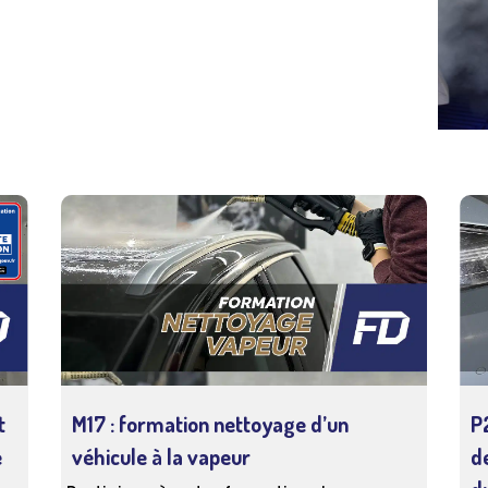
préparation esthétique automobile spécialisées
peur : l'aspect technique du métier et l'aide au
t
M17 : formation nettoyage d’un
P
e
véhicule à la vapeur
d