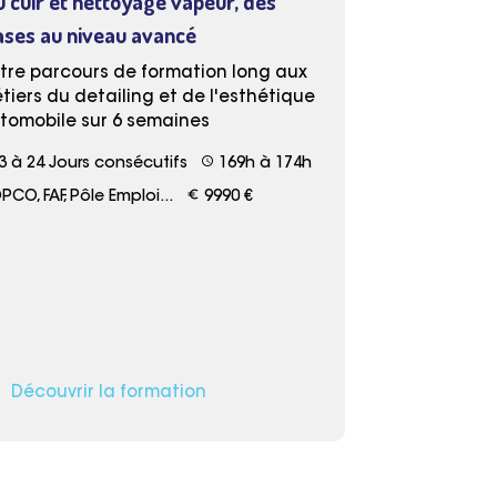
u cuir et nettoyage vapeur, des
ases au niveau avancé
tre parcours de formation long aux
tiers du detailing et de l'esthétique
tomobile sur 6 semaines
schedule
3 à 24 Jours consécutifs
169h à 174h
euro_symbol
CO, FAF, Pôle Emploi...
9990 €
Découvrir la formation