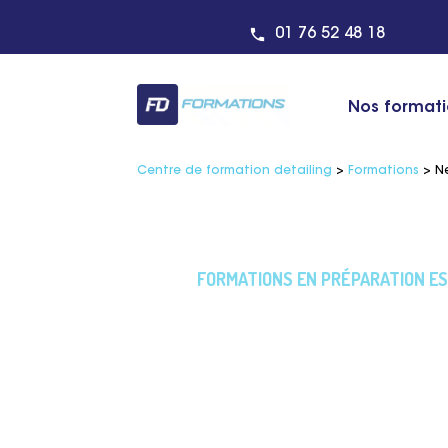
01 76 52 48 18
Nos format
Centre de formation detailing
>
Formations
>
N
FORMATIONS EN PRÉPARATION E
Formation vapeur
nettoyage vapeu