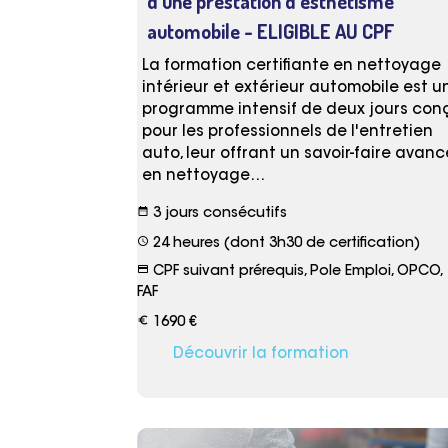
d’une prestation d’esthétisme
automobile
- ELIGIBLE AU CPF
La formation certifiante en nettoyage
intérieur et extérieur automobile est u
programme intensif de deux jours con
pour les professionnels de l'entretien
auto, leur offrant un savoir-faire avanc
en nettoyage…
date_range
3 jours consécutifs
schedule
24 heures (dont 3h30 de certification)
credit_card
CPF suivant prérequis, Pole Emploi, OPCO,
FAF
euro_symbol
1690 €
Découvrir la formation