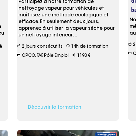
d
Participez à notre formation de
b
nettoyage vapeur pour véhicules et
maîtrisez une méthode écologique et
No
efficace. En seulement deux jours,
n
mé
apprenez à utiliser la vapeur sèche pour
çu
au
un nettoyage intérieur…
date_range
2
date_range
schedule
é
2 jours consécutifs
14h de formation
credit_card
OP
credit_card
euro_symbol
OPCO, FAF, Pôle Emploi
1190 €
Découvrir la formation