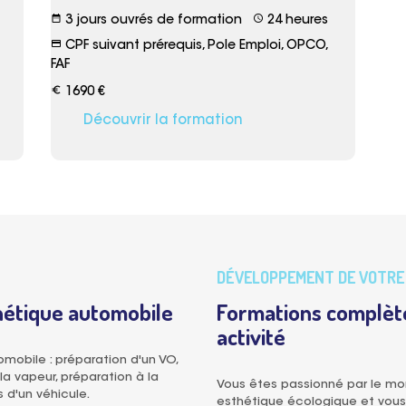
date_range
schedule
3 jours ouvrés de formation
24 heures
credit_card
CPF suivant prérequis, Pole Emploi, OPCO,
FAF
euro_symbol
1690 €
Découvrir la formation
DÉVELOPPEMENT DE VOTRE 
hétique automobile
Formations complèt
activité
obile : préparation d'un VO,
la vapeur, préparation à la
Vous êtes passionné par le mon
s d'un véhicule.
esthétique écologique et vous