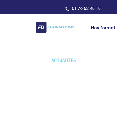
01 76 52 48 18
Nos format
ACTUALITES
Découvrez toute l
Detailing
Actualités du centre - Derniers articl
formations - Définitions et principes d