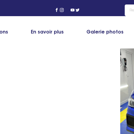
ions
En savoir plus
Galerie photos
’actualité de Formation
e, tutos et savoir-faire technique - Présentation des
u detailing !