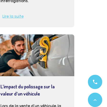
interrogations.
Lire la suite
phone
L’impact du polissage sur la
valeur d’un véhicule
expand_less
Lors de la vente d’un véhicule, la