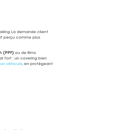
iling. La demande client
arif perçu comme plus
n (PPF)
ou de films
l fort : un covering bien
’un véhicule
, en protégeant