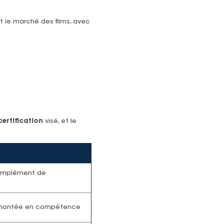
 le marché des films, avec
ertification
visé, et le
omplément de
 montée en compétence