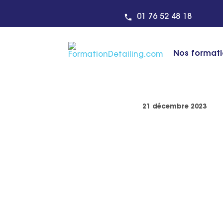
Centre de formation detaili
01 76 52 48 18
ACTUALITÉ
Nos format
Prix d’une format
21 décembre 2023