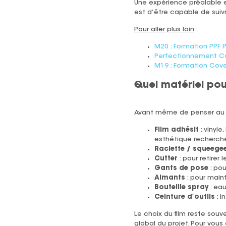
Une expérience préalable
est d’être capable de sui
Pour aller plus loin
:
M20 : Formation PPF P
Perfectionnement Co
M19 : Formation Cov
Quel matériel pou
Avant même de penser au pri
Film adhésif
: vinyle
esthétique recherch
Raclette / squeege
Cutter
: pour retirer 
Gants de pose
: pou
Aimants
: pour maint
Bouteille spray
: ea
Ceinture d’outils
: i
Le choix du film reste souve
global du projet. Pour vous 