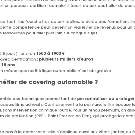
 des professionnels du detailing avant de se lancer. Et la réponse
 et un parcours certifiant complet, l’écart de prix peut aller de que
 tout : les fourchettes de prix réelles, la durée des formations, le
 cette compétence peut devenir un vrai levier de revenus pour un c
 ressources pour aller plus loin sur chaque sujet.
 5 jours) : environ
1500 à 1900 €
vec certification :
plusieurs milliers d’euros
:
18 ans
n mécanique/esthétique automobile n’est obligatoire
métier de covering automobile ?
semble des techniques permettant de
personnaliser ou protéger 
lusieurs films adhésifs. Contrairement à la peinture, le film épouse 
ans intervention chimique lourde. Pour un rendu premium, on ass
lm de protection (PPF – Paint Protection Film), qui protège la carro
 pas à la carrosserie : elle s’applique aussi aux vitres, jantes, ou 