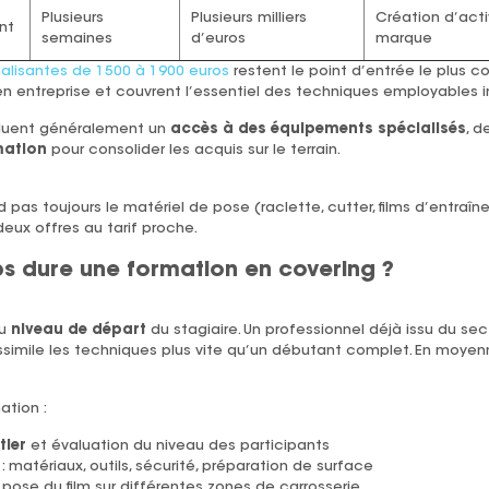
Plusieurs
Plusieurs milliers
Création d’activ
nt
semaines
d’euros
marque
alisantes de 1500 à 1900 euros
restent le point d’entrée le plus co
en entreprise et couvrent l’essentiel des techniques employable
ncluent généralement un
accès à des équipements spécialisés
, d
mation
pour consolider les acquis sur le terrain.
pas toujours le matériel de pose (raclette, cutter, films d’entraîne
eux offres au tarif proche.
 dure une formation en covering ?
du
niveau de départ
du stagiaire. Un professionnel déjà issu du sect
simile les techniques plus vite qu’un débutant complet. En moyen
ation :
tier
et évaluation du niveau des participants
: matériaux, outils, sécurité, préparation de surface
 pose du film sur différentes zones de carrosserie