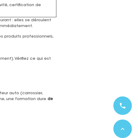
ité, certification de
urant : elles se déroulent
s immédiatement.
es produits professionnels,
ment). Vérifiez ce qui est
eur auto (carrossier,
ne, une formation dure
de
phone
expand_less