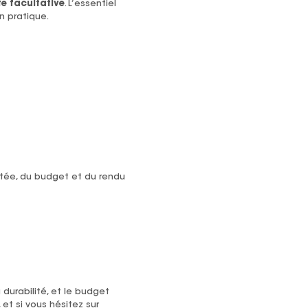
te facultative
. L’essentiel
 pratique.
aitée, du budget et du rendu
a durabilité, et le budget
, et si vous hésitez sur