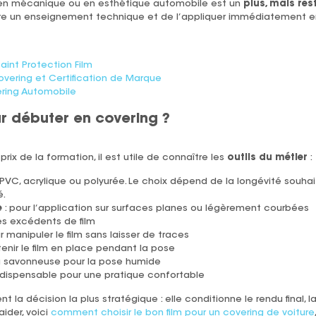
 en mécanique ou en esthétique automobile est un
plus, mais res
vre un enseignement technique et de l’appliquer immédiatement en
aint Protection Film
vering et Certification de Marque
ering Automobile
r débuter en covering ?
x de la formation, il est utile de connaître les
outils du métier
:
, PVC, acrylique ou polyurée. Le choix dépend de la longévité souh
é.
e
: pour l’application sur surfaces planes ou légèrement courbées
les excédents de film
r manipuler le film sans laisser de traces
enir le film en place pendant la pose
u savonneuse pour la pose humide
ndispensable pour une pratique confortable
nt la décision la plus stratégique : elle conditionne le rendu final, l
aider, voici
comment choisir le bon film pour un covering de voiture