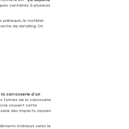
 honnête est :
ça dépend
.
lques centaines à plusieurs
s prérequis, le matériel
entre de detailing. On
la carrosserie d’un
les formes de la carrosserie
ocie souvent cette
sserie des impacts, rayures
éléments intérieurs selon le