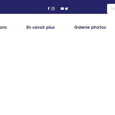
ng
>
Réponses à Vos Questions
>
Quel est le prix d’une formation en
ions
En savoir plus
Galerie photos
ion en covering automobile : le guide compl