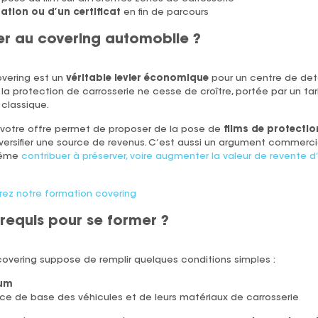
ation ou d’un certificat
en fin de parcours
er au covering automobile ?
overing est un
véritable levier économique
pour un centre de deta
 la protection de carrosserie ne cesse de croître, portée par un t
 classique.
 votre offre permet de proposer de la pose de
films de protectio
iversifier une source de revenus. C’est aussi un argument commercia
même
contribuer à préserver, voire augmenter la valeur de revente d
ez notre formation covering
érequis pour se former ?
 covering suppose de remplir quelques conditions simples :
mum
ce de base des véhicules et de leurs matériaux de carrosserie