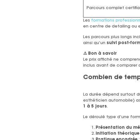
Parcours complet certifia
Les
formations professionn
en centre de detailing ou 
Les parcours plus longs i
ainsi qu’un
suivi post-for
⚠️ Bon à savoir
Le prix affiché ne comprend 
inclus avant de comparer d
Combien de temps
La durée dépend surtout 
esthéticien automobile) as
1 à 5 jours
.
Le déroulé type d’une form
Présentation du mé
Initiation théorique
Pratique encadrée
: