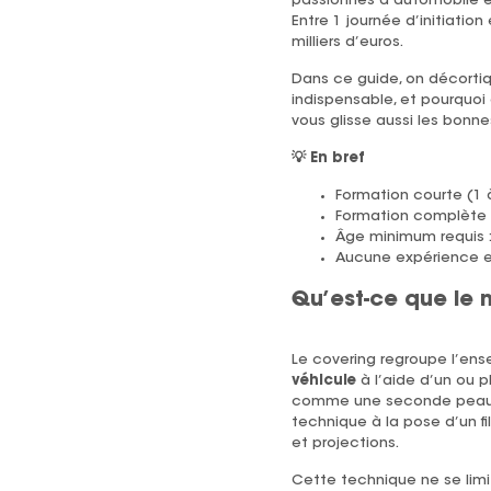
passionnés d’automobile et
Entre 1 journée d’initiation
milliers d’euros.
Dans ce guide, on décortique
indispensable, et pourquoi
vous glisse aussi les bonnes
💡 En bref
Formation courte (1 à
Formation complète a
Âge minimum requis 
Aucune expérience e
Qu’est-ce que le 
Le covering regroupe l’en
véhicule
à l’aide d’un ou p
comme une seconde peau, s
technique à la pose d’un fi
et projections.
Cette technique ne se limite