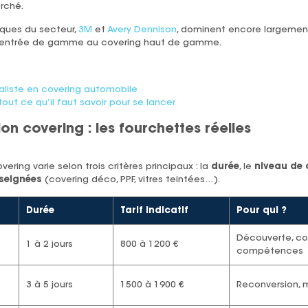
rché.
iques du secteur,
3M
et
Avery Dennison
, dominent encore largement
’entrée de gamme au covering haut de gamme.
aliste en covering automobile
tout ce qu’il faut savoir pour se lancer
on covering : les fourchettes réelles
ering varie selon trois critères principaux : la
durée
, le
niveau de c
seignées
(covering déco, PPF, vitres teintées…).
Durée
Tarif indicatif
Pour qui ?
Découverte, c
1 à 2 jours
800 à 1200 €
compétences
3 à 5 jours
1500 à 1900 €
Reconversion,