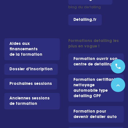
blog du detailing
Detailing.fr
Formations detailing les
Aides aux
plus en vogue !
financements
de la formation
Formation ouvrir son
centre de detailing
phone
Dossier d'inscription
Formation certifiante
Prochaines sessions
expand_less
nettoyage
automobile type
detailing CPF
Anciennes sessions
de formation
Formation pour
devenir detailer auto