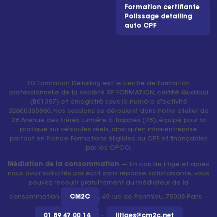
Formation certifiante
Polissage detailing
auto CPF
FD Formation Detailing est le centre de formation
professionnelle de la société SP FORMATION, certifié Qualiopi
(B01387) et enregistré sous le numéro d'activité
32600305860. Nos sessions se déroulent dans notre atelier de
26 Avenue des Frères Lumière à Trappes (78), équipé pour la
pratique sur véhicules réels, ainsi qu'en intra-entreprise
partout en France. Formations éligibles au CPF et finançables
par les OPCO.
Médiation de la consommation
— En cas de litige et après
nous avoir sollicités par écrit sans réponse satisfaisante, vous
pouvez recourir gratuitement au médiateur de la
consommation
CM2C
, 49 rue de Ponthieu, 75008 Paris –
01 89 47 00 14
–
litiges@cm2c.net