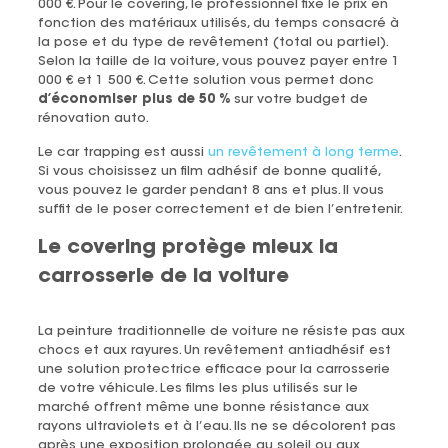
000 €. Pour le covering, le professionnel fixe le prix en
fonction des matériaux utilisés, du temps consacré à
la pose et du type de revêtement (total ou partiel).
Selon la taille de la voiture, vous pouvez payer entre 1
000 € et 1 500 €. Cette solution vous permet donc
d’économiser plus de 50 %
sur votre budget de
rénovation auto.
Le car trapping est aussi
un revêtement à long terme
.
Si vous choisissez un film adhésif de bonne qualité,
vous pouvez le garder pendant 8 ans et plus. Il vous
suffit de le poser correctement et de bien l’entretenir.
Le covering protège mieux la
carrosserie de la voiture
La peinture traditionnelle de voiture ne résiste pas aux
chocs et aux rayures. Un revêtement antiadhésif est
une solution protectrice efficace pour la carrosserie
de votre véhicule. Les films les plus utilisés sur le
marché offrent même une bonne résistance aux
rayons ultraviolets et à l’eau. Ils ne se décolorent pas
après une exposition prolongée au soleil ou aux