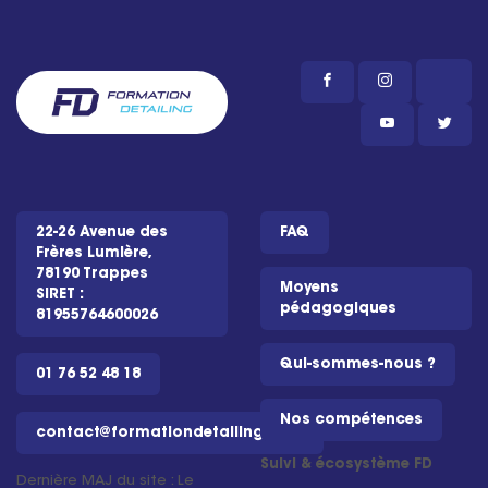
22-26 Avenue des
FAQ
Frères Lumière,
78190 Trappes
Moyens
SIRET :
pédagogiques
81955764600026
Qui-sommes-nous ?
01 76 52 48 18
Nos compétences
contact@formationdetailing.com
Suivi & écosystème FD
Dernière MAJ du site : Le