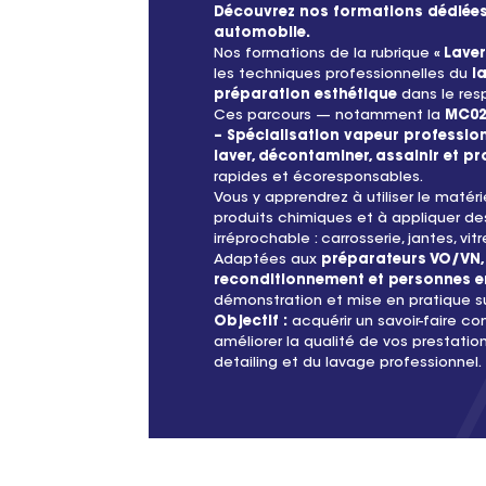
Découvrez nos formations dédiées 
automobile.
Nos formations de la rubrique
« Laver
les techniques professionnelles du
l
préparation esthétique
dans le res
Ces parcours — notamment la
MC02
– Spécialisation vapeur profession
laver, décontaminer, assainir et pr
rapides et écoresponsables.
Vous y apprendrez à utiliser le matér
produits chimiques et à appliquer de
irréprochable : carrosserie, jantes, vitr
Adaptées aux
préparateurs VO/VN, 
reconditionnement et personnes e
démonstration et mise en pratique sur
Objectif :
acquérir un savoir-faire c
améliorer la qualité de vos prestation
detailing et du lavage professionnel.