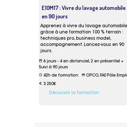
E10M17 : Vivre du lavage automobile
en 90 jours
Apprenez à vivre du lavage automobil
grâce à une formation 100 % terrain :
techniques pro, business model,
accompagnement. Lancez-vous en 90
jours.
date_range
6 jours - 4 en distanciel, 2 en présentiel +
Suivi à 90 jours
schedule
credit_card
42h de formation
OPCO, FAF, Pôle Empl
euro_symbol
3 250€
Découvrir la formation