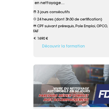
en nettoyage…
date_range
3 jours consécutifs
schedule
24 heures (dont 3h30 de certification)
credit_card
CPF suivant prérequis, Pole Emploi, OPCO,
FAF
euro_symbol
1690 €
Découvrir la formation