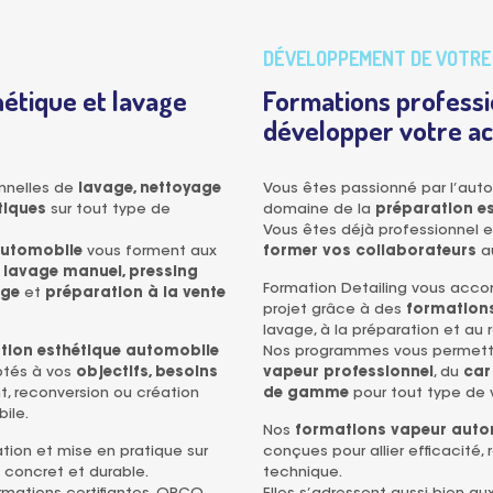
DÉVELOPPEMENT DE VOTRE 
étique et lavage
Formations professi
développer votre ac
onnelles de
lavage, nettoyage
Vous êtes passionné par l’auto
tiques
sur tout type de
domaine de la
préparation e
Vous êtes déjà professionnel 
automobile
vous forment aux
former vos collaborateurs
a
 lavage manuel, pressing
Formation Detailing vous acc
age
et
préparation à la vente
projet grâce à des
formations
lavage, à la préparation et a
tion esthétique automobile
Nos programmes vous permette
ptés à vos
objectifs, besoins
vapeur professionnel
, du
car
, reconversion ou création
de gamme
pour tout type de v
ile.
Nos
formations vapeur auto
ion et mise en pratique sur
conçues pour allier efficacité
 concret et durable.
technique.