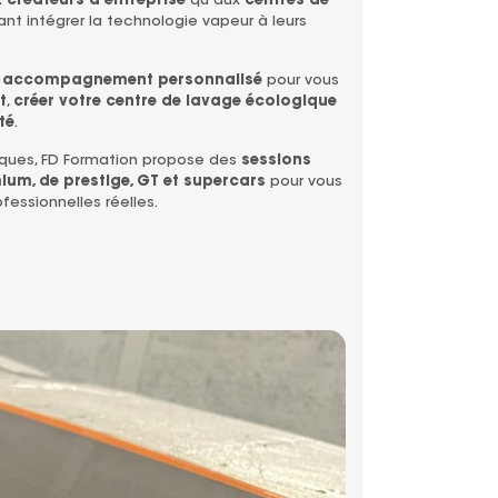
x
créateurs d’entreprise
qu’aux
centres de
nt intégrer la technologie vapeur à leurs
n
accompagnement personnalisé
pour vous
t
,
créer votre centre de lavage écologique
té
.
rques, FD Formation propose des
sessions
ium, de prestige, GT et supercars
pour vous
fessionnelles réelles.