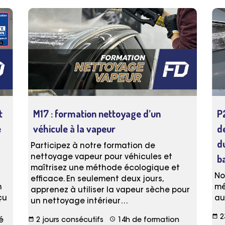
t
M17 : formation nettoyage d’un
P
e
véhicule à la vapeur
d
d
Participez à notre formation de
b
nettoyage vapeur pour véhicules et
maîtrisez une méthode écologique et
No
efficace. En seulement deux jours,
n
mé
apprenez à utiliser la vapeur sèche pour
çu
au
un nettoyage intérieur…
date_range
2
date_range
schedule
é
2 jours consécutifs
14h de formation