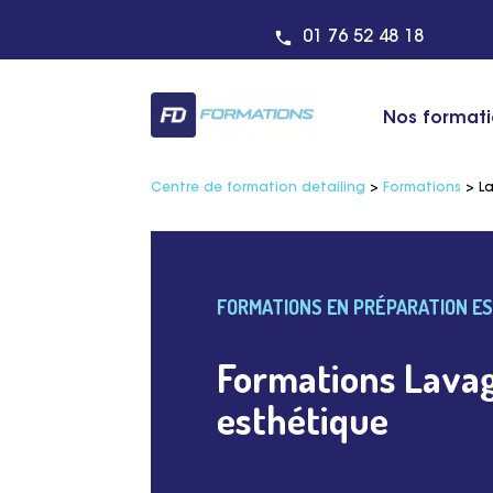
01 76 52 48 18
Nos format
Centre de formation detailing
>
Formations
>
L
FORMATIONS EN PRÉPARATION E
Formations Lavag
esthétique