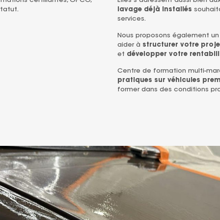
rmations certifiantes, OPCO,
Elles s’adressent aussi bien au
tatut.
lavage déjà installés
souhaita
services.
Nous proposons également u
aider à
structurer votre proje
et
développer votre rentabili
Centre de formation multi-ma
pratiques sur véhicules prem
former dans des conditions pro