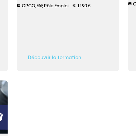
credit_card
OP
credit_card
euro_symbol
OPCO, FAF, Pôle Emploi
1190 €
Découvrir la formation