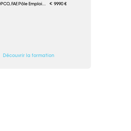
euro_symbol
CO, FAF, Pôle Emploi...
9990 €
Découvrir la formation