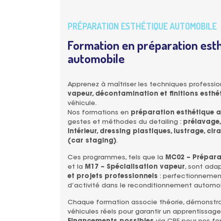
PRÉPARATION ESTHÉTIQUE AUTOMOBILE
Formation en préparation esth
automobile
Apprenez à maîtriser les techniques professi
vapeur, décontamination et finitions esthé
véhicule.
Nos formations en
préparation esthétique 
gestes et méthodes du detailing :
prélavage,
intérieur, dressing plastiques, lustrage, cir
(car staging)
.
Ces programmes, tels que la
MC02 – Prépara
et la
M17 – Spécialisation vapeur
, sont ada
et projets professionnels
: perfectionnement
d’activité dans le reconditionnement automob
Chaque formation associe théorie, démonstrat
véhicules réels pour garantir un apprentissage