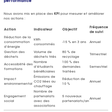
performance
Nous avons mis en place des
KPI
pour mesurer et améliorer
nos actions :
Fréquence
Action
Indicateur
Objectif
de suivi
Réduction de la
kWh
consommation
-15 % en 3 ans
Annuel
consommés
d’énergie
Gestion des
Volume de
80 % de
Trimestriel
déchets
déchets triés
recyclage
Nombre
100 % des
Accessibilité des
d’étudiants
demandes
Semestriel
formations
bénéficiaires
traitées
Émissions de
Impact
Réduction de
CO2 liées au
Annuel
environnemental
10 %
chauffage
Nombre de
Engagement
partenariats
5 nouveaux
Annuel
social
avec des
partenariats/an
associations