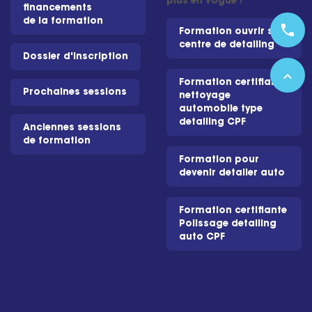
plus en vogue !
financements
de la formation
phone
Formation ouvrir son
centre de detailing
Dossier d'inscription
expand_less
Formation certifiante
Prochaines sessions
nettoyage
automobile type
detailing CPF
Anciennes sessions
de formation
Formation pour
devenir detailer auto
Formation certifiante
Polissage detailing
auto CPF