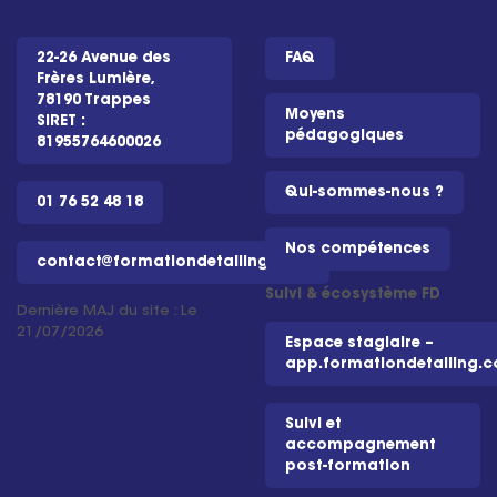
22-26 Avenue des
FAQ
Frères Lumière,
78190 Trappes
Moyens
SIRET :
pédagogiques
81955764600026
Qui-sommes-nous ?
01 76 52 48 18
Nos compétences
contact@formationdetailing.com
Suivi & écosystème FD
Dernière MAJ du site : Le
21/07/2026
Espace stagiaire –
app.formationdetailing.
Suivi et
accompagnement
post-formation