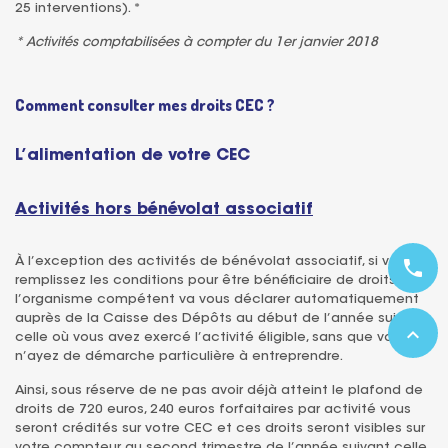
25 interventions). *
* Activités comptabilisées à compter du 1er janvier 2018
Comment consulter mes droits CEC ?
L’alimentation de votre CEC
Activités hors bénévolat associatif
À l’exception des activités de bénévolat associatif, si vous
phone
remplissez les conditions pour être bénéficiaire de droits CEC,
l’organisme compétent va vous déclarer automatiquement
auprès de la Caisse des Dépôts au début de l’année suivant
expand_less
celle où vous avez exercé l’activité éligible, sans que vous
n’ayez de démarche particulière à entreprendre.
Ainsi, sous réserve de ne pas avoir déjà atteint le plafond de
droits de 720 euros, 240 euros forfaitaires par activité vous
seront crédités sur votre CEC et ces droits seront visibles sur
votre compteur au second trimestre de l’année suivant celle