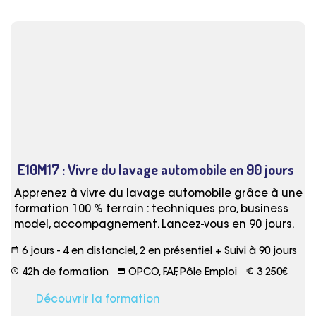
E10M17 : Vivre du lavage automobile en 90 jours
Apprenez à vivre du lavage automobile grâce à une
formation 100 % terrain : techniques pro, business
model, accompagnement. Lancez-vous en 90 jours.
date_range
6 jours - 4 en distanciel, 2 en présentiel + Suivi à 90 jours
schedule
credit_card
euro_symbol
42h de formation
OPCO, FAF, Pôle Emploi
3 250€
Découvrir la formation