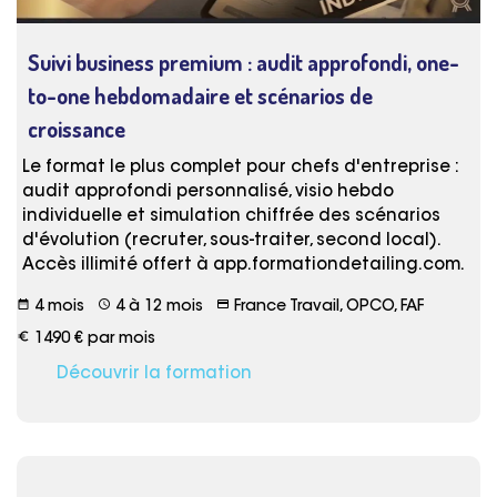
Suivi business premium : audit approfondi, one-
to-one hebdomadaire et scénarios de
croissance
Le format le plus complet pour chefs d'entreprise :
audit approfondi personnalisé, visio hebdo
individuelle et simulation chiffrée des scénarios
d'évolution (recruter, sous-traiter, second local).
Accès illimité offert à app.formationdetailing.com.
date_range
schedule
credit_card
4 mois
4 à 12 mois
France Travail, OPCO, FAF
euro_symbol
1490 € par mois
Découvrir la formation