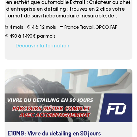
en esthétique automobile Extrait : Créateur ou chef
d'entreprise en detailing : trouvez en 2 clics votre
format de suivi hebdomadaire mesurable, de…
date_range
schedule
credit_card
4 mois
4 à 12 mois
France Travail, OPCO, FAF
euro_symbol
490 à 1490 € par mois
Découvrir la formation
E10M9 : Vivre du detailing en 90 jours