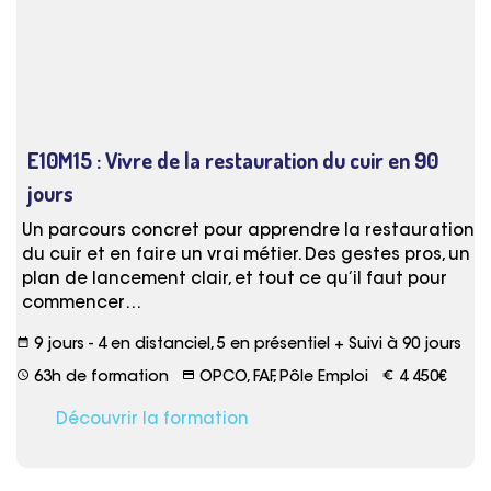
E10M15 : Vivre de la restauration du cuir en 90
jours
Un parcours concret pour apprendre la restauration
du cuir et en faire un vrai métier. Des gestes pros, un
plan de lancement clair, et tout ce qu’il faut pour
commencer…
date_range
9 jours - 4 en distanciel, 5 en présentiel + Suivi à 90 jours
schedule
credit_card
euro_symbol
63h de formation
OPCO, FAF, Pôle Emploi
4 450€
Découvrir la formation