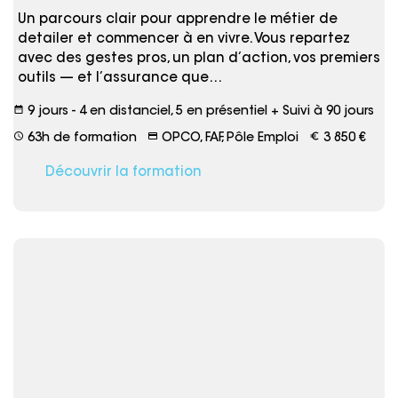
Un parcours clair pour apprendre le métier de
detailer et commencer à en vivre. Vous repartez
avec des gestes pros, un plan d’action, vos premiers
outils — et l’assurance que…
date_range
9 jours - 4 en distanciel, 5 en présentiel + Suivi à 90 jours
schedule
credit_card
euro_symbol
63h de formation
OPCO, FAF, Pôle Emploi
3 850 €
Découvrir la formation