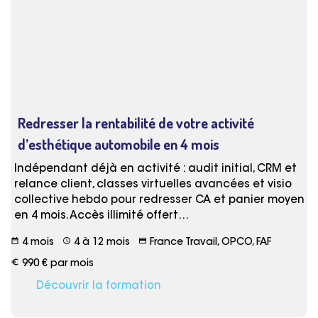
Redresser la rentabilité de votre activité
d’esthétique automobile en 4 mois
Indépendant déjà en activité : audit initial, CRM et
relance client, classes virtuelles avancées et visio
collective hebdo pour redresser CA et panier moyen
en 4 mois. Accès illimité offert…
date_range
schedule
credit_card
4 mois
4 à 12 mois
France Travail, OPCO, FAF
euro_symbol
990 € par mois
Découvrir la formation