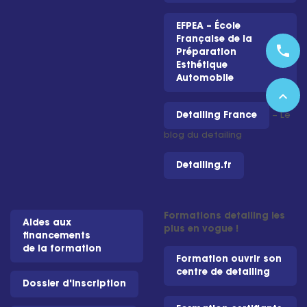
EFPEA – École
Française de la
phone
Préparation
Esthétique
Automobile
expand_less
Detailing France
– Le
blog du detailing
Detailing.fr
Formations detailing les
Aides aux
plus en vogue !
financements
de la formation
Formation ouvrir son
centre de detailing
Dossier d'inscription