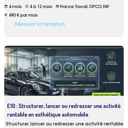
date_range
schedule
credit_card
4 mois
4 à 12 mois
France Travail, OPCO, FAF
euro_symbol
490 € par mois
Découvrir la formation
E10 : Structurer, lancer ou redresser une activité
rentable en esthétique automobile
Structurer, lancer ou redresser une activité rentable