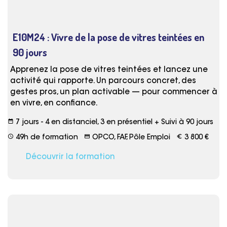
E10M24 : Vivre de la pose de vitres teintées en
90 jours
Apprenez la pose de vitres teintées et lancez une
activité qui rapporte. Un parcours concret, des
gestes pros, un plan activable — pour commencer à
en vivre, en confiance.
date_range
7 jours - 4 en distanciel, 3 en présentiel + Suivi à 90 jours
schedule
credit_card
euro_symbol
49h de formation
OPCO, FAF, Pôle Emploi
3 800 €
Découvrir la formation