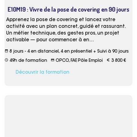
E10M19 : Vivre de la pose de covering en 90 jours
Apprenez la pose de covering et lancez votre
activité avec un plan concret, guidé et rassurant.
Un métier technique, des gestes pros, un projet
activable — pour commencer à en…
date_range
8 jours - 4 en distanciel, 4 en présentiel + Suivi à 90 jours
schedule
credit_card
euro_symbol
49h de formation
OPCO, FAF, Pôle Emploi
3 800 €
Découvrir la formation