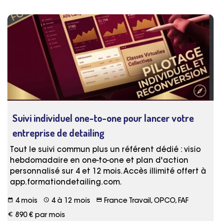
Suivi individuel one-to-one pour lancer votre
entreprise de detailing
Tout le suivi commun plus un référent dédié : visio
hebdomadaire en one-to-one et plan d'action
personnalisé sur 4 et 12 mois. Accès illimité offert à
app.formationdetailing.com.
date_range
schedule
credit_card
4 mois
4 à 12 mois
France Travail, OPCO, FAF
euro_symbol
890 € par mois