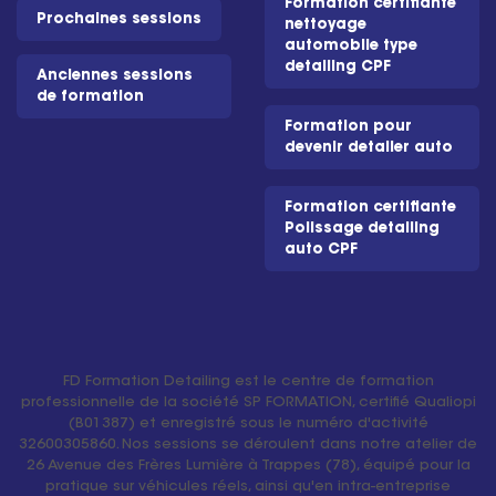
Formation certifiante
Prochaines sessions
nettoyage
automobile type
detailing CPF
Anciennes sessions
de formation
Formation pour
devenir detailer auto
Formation certifiante
Polissage detailing
auto CPF
FD Formation Detailing est le centre de formation
professionnelle de la société SP FORMATION, certifié Qualiopi
(B01387) et enregistré sous le numéro d'activité
32600305860. Nos sessions se déroulent dans notre atelier de
26 Avenue des Frères Lumière à Trappes (78), équipé pour la
pratique sur véhicules réels, ainsi qu'en intra-entreprise