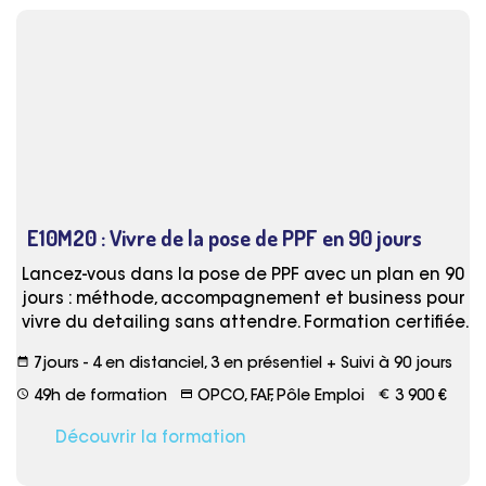
E10M20 : Vivre de la pose de PPF en 90 jours
Lancez-vous dans la pose de PPF avec un plan en 90
jours : méthode, accompagnement et business pour
vivre du detailing sans attendre. Formation certifiée.
date_range
7jours - 4 en distanciel, 3 en présentiel + Suivi à 90 jours
schedule
credit_card
euro_symbol
49h de formation
OPCO, FAF, Pôle Emploi
3 900 €
Découvrir la formation