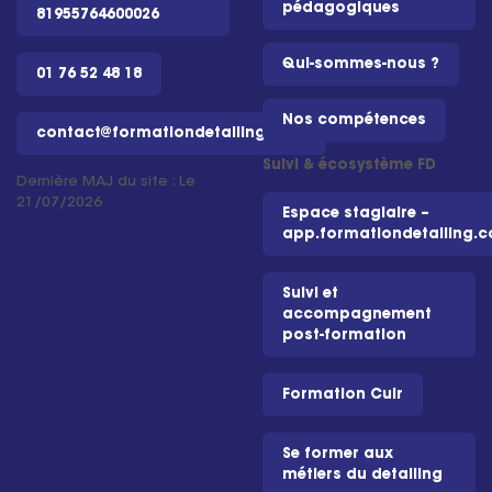
pédagogiques
81955764600026
Qui-sommes-nous ?
01 76 52 48 18
Nos compétences
contact@formationdetailing.com
Suivi & écosystème FD
Dernière MAJ du site : Le
21/07/2026
Espace stagiaire –
app.formationdetailing.
Suivi et
accompagnement
post-formation
Formation Cuir
Se former aux
métiers du detailing