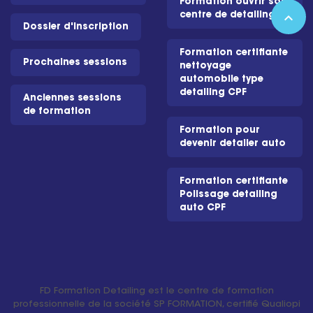
Formation ouvrir son
expand_less
centre de detailing
Dossier d'inscription
Formation certifiante
Prochaines sessions
nettoyage
automobile type
detailing CPF
Anciennes sessions
de formation
Formation pour
devenir detailer auto
Formation certifiante
Polissage detailing
auto CPF
FD Formation Detailing est le centre de formation
professionnelle de la société SP FORMATION, certifié Qualiopi