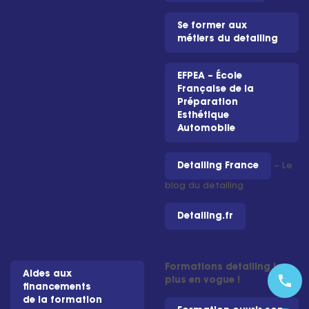
Se former aux
métiers du detailing
EFPEA – École
Française de la
Préparation
Esthétique
Automobile
Detailing France
– Le
blog du detailing
Detailing.fr
Formations detailing les
Aides aux
phone
plus en vogue !
financements
de la formation