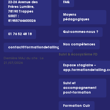
22-26 Avenue des
FAQ
Frères Lumière,
78190 Trappes
Moyens
SIRET :
pédagogiques
81955764600026
Qui-sommes-nous ?
01 76 52 48 18
Nos compétences
contact@formationdetailing.com
Suivi & écosystème FD
Dernière MAJ du site : Le
21/07/2026
Espace stagiaire –
app.formationdetailing.
Suivi et
accompagnement
post-formation
Formation Cuir