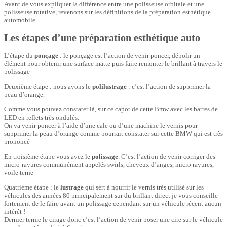
Avant de vous expliquer la différence entre une polisseuse orbitale et une
polisseuse rotative, revenons sur les définitions de la préparation esthétique
automobile.
Les étapes d’une préparation esthétique auto
L’étape du
ponçage
: le ponçage est l’action de venir poncer, dépolir un
élément pour obtenir une surface matte puis faire remonter le brillant à travers le
polissage
Deuxième étape : nous avons le
polilustrage
: c’est l’action de supprimer la
peau d’orange.
Comme vous pouvez constater là, sur ce capot de cette Bmw avec les barres de
LED en reflets très ondulés.
On va venir poncer à l’aide d’une cale ou d’une machine le vernis pour
supprimer la peau d’orange comme pourrait constater sur cette BMW qui est très
prononcé
En troisième étape vous avez le
polissage
. C’est l’action de venir corriger des
micro-rayures communément appelés swirls, cheveux d’anges, micro rayures,
voile terne
Quatrième étape : le
lustrage
qui sert à nourrir le vernis très utilisé sur les
véhicules des années 80 principalement sur du brillant direct je vous conseille
fortement de le faire avant un polissage cependant sur un véhicule récent aucun
intérêt !
Dernier terme le cirage donc c’est l’action de venir poser une cire sur le véhicule