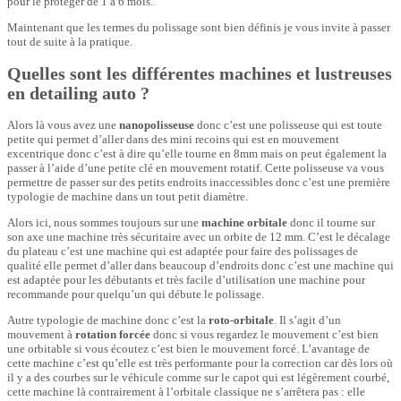
pour le protéger de 1 à 6 mois.
Maintenant que les termes du polissage sont bien définis je vous invite à passer
tout de suite à la pratique.
Quelles sont les différentes machines et lustreuses
en detailing auto ?
Alors là vous avez une
nanopolisseuse
donc c’est une polisseuse qui est toute
petite qui permet d’aller dans des mini recoins qui est en mouvement
excentrique donc c’est à dire qu’elle tourne en 8mm mais on peut également la
passer à l’aide d’une petite clé en mouvement rotatif. Cette polisseuse va vous
permettre de passer sur des petits endroits inaccessibles donc c’est une première
typologie de machine dans un tout petit diamètre.
Alors ici, nous sommes toujours sur une
machine orbitale
donc il tourne sur
son axe une machine très sécuritaire avec un orbite de 12 mm. C’est le décalage
du plateau c’est une machine qui est adaptée pour faire des polissages de
qualité elle permet d’aller dans beaucoup d’endroits donc c’est une machine qui
est adaptée pour les débutants et très facile d’utilisation une machine pour
recommande pour quelqu’un qui débute le polissage.
Autre typologie de machine donc c’est la
roto-orbitale
. Il s’agit d’un
mouvement à
rotation forcée
donc si vous regardez le mouvement c’est bien
une orbitable si vous écoutez c’est bien le mouvement forcé. L’avantage de
cette machine c’est qu’elle est très performante pour la correction car dès lors où
il y a des courbes sur le véhicule comme sur le capot qui est légèrement courbé,
cette machine là contrairement à l’orbitale classique ne s’arrêtera pas : elle