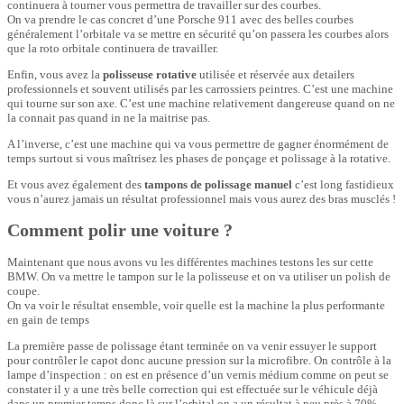
continuera à tourner vous permettra de travailler sur des courbes.
On va prendre le cas concret d’une Porsche 911 avec des belles courbes
généralement l’orbitale va se mettre en sécurité qu’on passera les courbes alors
que la roto orbitale continuera de travailler.
Enfin, vous avez la
polisseuse rotative
utilisée et réservée aux detailers
professionnels et souvent utilisés par les carrossiers peintres. C’est une machine
qui tourne sur son axe. C’est une machine relativement dangereuse quand on ne
la connait pas quand in ne la maitrise pas.
A l’inverse, c’est une machine qui va vous permettre de gagner énormément de
temps surtout si vous maîtrisez les phases de ponçage et polissage à la rotative.
Et vous avez également des
tampons de polissage manuel
c’est long fastidieux
vous n’aurez jamais un résultat professionnel mais vous aurez des bras musclés !
Comment polir une voiture ?
Maintenant que nous avons vu les différentes machines testons les sur cette
BMW. On va mettre le tampon sur le la polisseuse et on va utiliser un polish de
coupe.
On va voir le résultat ensemble, voir quelle est la machine la plus performante
en gain de temps
La première passe de polissage étant terminée on va venir essuyer le support
pour contrôler le capot donc aucune pression sur la microfibre. On contrôle à la
lampe d’inspection : on est en présence d’un vernis médium comme on peut se
constater il y a une très belle correction qui est effectuée sur le véhicule déjà
dans un premier temps donc là sur l’orbital on a un résultat à peu près à 70%