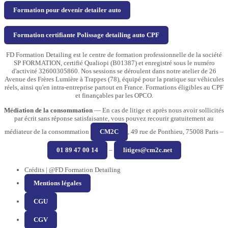
Formation pour devenir detailer auto
Formation certifiante Polissage detailing auto CPF
FD Formation Detailing est le centre de formation professionnelle de la société
SP FORMATION, certifié Qualiopi (B01387) et enregistré sous le numéro
d'activité 32600305860. Nos sessions se déroulent dans notre atelier de 26
Avenue des Frères Lumière à Trappes (78), équipé pour la pratique sur véhicules
réels, ainsi qu'en intra-entreprise partout en France. Formations éligibles au CPF
et finançables par les OPCO.
Médiation de la consommation
— En cas de litige et après nous avoir sollicités
par écrit sans réponse satisfaisante, vous pouvez recourir gratuitement au
médiateur de la consommation
CM2C
, 49 rue de Ponthieu, 75008 Paris –
01 89 47 00 14
–
litiges@cm2c.net
Crédits | @FD Formation Detailing
Mentions légales
CGU
CGV