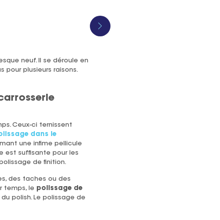
sque neuf. Il se déroule en
 pour plusieurs raisons.
carrosserie
ps. Ceux-ci ternissent
olissage dans le
mant une infime pellicule
 est suffisante pour les
olissage de finition.
es, des taches ou des
r temps, le
polissage de
 du polish. Le polissage de