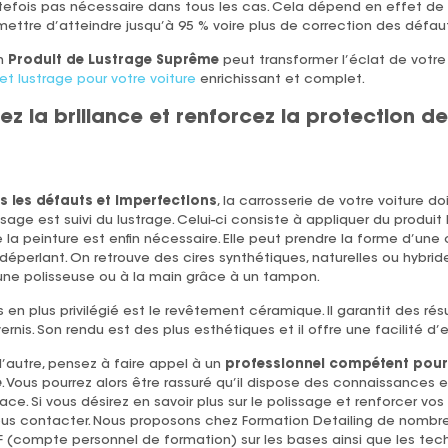
efois pas nécessaire dans tous les cas. Cela dépend en effet de l’é
ermettre d’atteindre jusqu’à 95 % voire plus de correction des défau
n
Produit de Lustrage Suprême
peut transformer l’éclat de votre 
t lustrage pour votre voiture
enrichissant et complet.
sez la brillance et renforcez la protection d
s les défauts et imperfections
, la carrosserie de votre voiture do
lissage est suivi du lustrage. Celui-ci consiste à appliquer du produit
e la peinture est enfin nécessaire. Elle peut prendre la forme d’une
déperlant. On retrouve des cires synthétiques, naturelles ou hybrid
ne polisseuse ou à la main grâce à un tampon.
 en plus privilégié est le revêtement céramique. Il garantit des ré
rnis. Son rendu est des plus esthétiques et il offre une facilité d’e
autre, pensez à faire appel à un
professionnel compétent pour 
e
. Vous pourrez alors être rassuré qu’il dispose des connaissances e
ficace. Si vous désirez en savoir plus sur le polissage et renforcer 
nous contacter. Nous proposons chez Formation Detailing de nombr
CPF (compte personnel de formation) sur les bases ainsi que les t