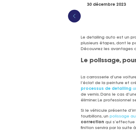
30 décembre 2023
Le detailing auto est un p
plusieurs étapes, dont le p
Découvrez les avantages qu
Le polissage, pou
La carrosserie d’une voitur
l’éclat de la peinture et c
processus de detailing
ai
de vernis. Dans le cas d’un
éliminer. Le professionnel s
Si le véhicule présente d
tourbillons, un
polissage a
correction
qui s’effectue 
finition servira par la suite