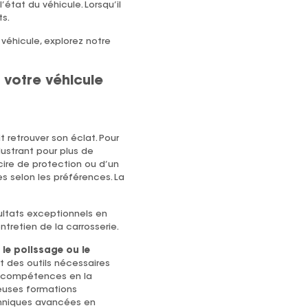
tat du véhicule. Lorsqu’il
ts.
véhicule, explorez notre
e votre véhicule
it retrouver son éclat. Pour
 lustrant pour plus de
 cire de protection ou d’un
es selon les préférences. La
sultats exceptionnels en
ntretien de la carrosserie.
le polissage ou le
t des outils nécessaires
vos compétences en la
euses formations
echniques avancées en