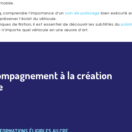
mobile.
g, comprendre l’importance d’un
soin de polissage
bien exécuté es
préserver l’éclat du véhicule.
es de finition, il est essentiel de découvrir les subtilités du
polis
 n’importe quel véhicule en une œuvre d’art.
ompagnement à la création
e
FORMATIONS ÉLIGIBLES AU CPF