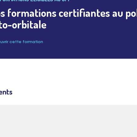
s formations certifiantes au poli
to-orbitale
vrir cette formation
ents