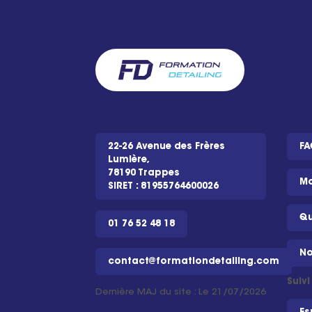
22-26 Avenue des Frères
FA
Lumière,
78190 Trappes
Mo
SIRET : 81955764600026
Qu
01 76 52 48 18
No
contact@formationdetailing.com
Suiv
Dernière MAJ du site : Le 21/07/2026