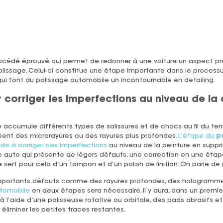
rocédé éprouvé qui permet de redonner à une voiture un aspect pre
olissage. Celui-ci constitue une étape importante dans le processus
i font du polissage automobile un incontournable en detailing.
r corriger les imperfections au niveau de la 
e accumule différents types de salissures et de chocs au fil du tem
réent des microrayures ou des rayures plus profondes.
L’étape du
p
de à corriger ces imperfections
au niveau de la peinture en suppri
e auto qui présente de légers défauts, une correction en une étape
e sert pour cela d’un tampon et d’un polish de finition. On parle de p
’importants défauts comme des rayures profondes, des hologramm
utomobile
en deux étapes sera nécessaire. Il y aura, dans un premie
à l’aide d’une polisseuse rotative ou orbitale, des pads abrasifs et
 à éliminer les petites traces restantes.