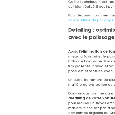
Cette technique n’est tout
est bien réalisé, il peut p
Pour découvrir comment u
Guide ultime du polissage e
Detailing : optimi
avec le polissage
Après l’
élimination de tou
mieux la faire briller, le po
brillance. Une protection d
film protecteur avec effet 
pose est effectuée avec u
Un autre traitement de plus
matière de protection du ve
Dans un cas comme dans l’
detailing de votre voitur
pour réaliser un travail ef
matière, n’hésitez pas à 
certifiantes éligibles au 