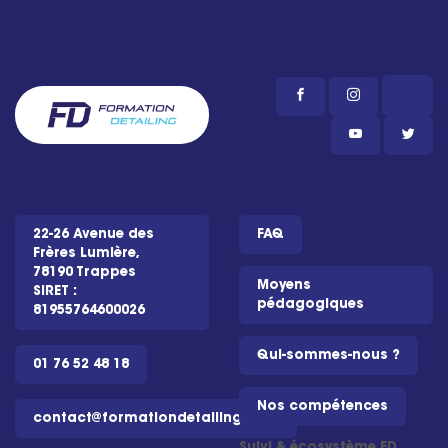
22-26 Avenue des
FAQ
Frères Lumière,
78190 Trappes
Moyens
SIRET :
pédagogiques
81955764600026
Qui-sommes-nous ?
01 76 52 48 18
Nos compétences
contact@formationdetailing.com
Suivi & écosystème FD