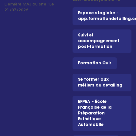
Dernière MAJ du site : Le
21/07/2026
Espace stagiaire –
app.formationdetailing.
Suivi et
accompagnement
post-formation
Formation Cuir
Se former aux
métiers du detailing
EFPEA – École
Française de la
Préparation
Esthétique
Automobile