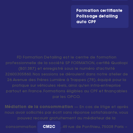
Formation certifiante
Polissage detailing
auto CPF
FD Formation Detailing est le centre de formation
professionnelle de la société SP FORMATION, certifié Qualiopi
(B01387) et enregistré sous le numéro d'activité
32600305860. Nos sessions se déroulent dans notre atelier de
26 Avenue des Frères Lumière à Trappes (78), équipé pour la
pratique sur véhicules réels, ainsi qu'en intra-entreprise
partout en France. Formations éligibles au CPF et finançables
par les OPCO.
Médiation de la consommation
— En cas de litige et après
nous avoir sollicités par écrit sans réponse satisfaisante, vous
pouvez recourir gratuitement au médiateur de la
consommation
CM2C
, 49 rue de Ponthieu, 75008 Paris –