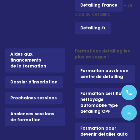
Detailing France
– Le
blog du detailing
Detailing.fr
Formations detailing les
Aides aux
plus en vogue !
financements
de la formation
Formation ouvrir son
centre de detailing
Dossier d'inscription
phone
Formation certifiante
Prochaines sessions
nettoyage
automobile type
detailing CPF
expand_less
Anciennes sessions
de formation
Formation pour
devenir detailer auto