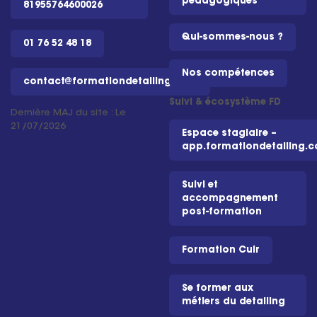
pédagogiques
81955764600026
Qui-sommes-nous ?
01 76 52 48 18
Nos compétences
contact@formationdetailing.com
Suivi & écosystème FD
Dernière MAJ du site : Le
21/07/2026
Espace stagiaire –
app.formationdetailing.
Suivi et
accompagnement
post-formation
Formation Cuir
Se former aux
métiers du detailing