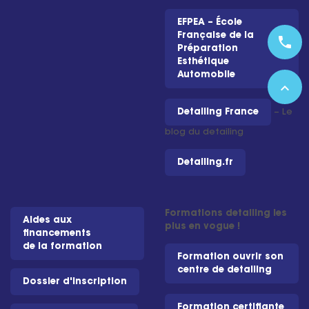
EFPEA – École
Française de la
phone
Préparation
Esthétique
Automobile
expand_less
Detailing France
– Le
blog du detailing
Detailing.fr
Formations detailing les
Aides aux
plus en vogue !
financements
de la formation
Formation ouvrir son
centre de detailing
Dossier d'inscription
Formation certifiante