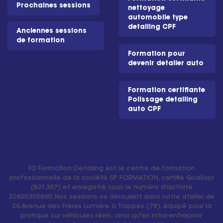
Prochaines sessions
nettoyage
automobile type
detailing CPF
Anciennes sessions
de formation
Formation pour
devenir detailer auto
Formation certifiante
Polissage detailing
auto CPF
FD Formation Detailing est le centre de formation
professionnelle de la société SP FORMATION, certifié Qualiopi
(B01387) et enregistré sous le numéro d'activité
32600305860. Nos sessions se déroulent dans notre atelier de
26 Avenue des Frères Lumière à Trappes (78), équipé pour la
pratique sur véhicules réels, ainsi qu'en intra-entreprise