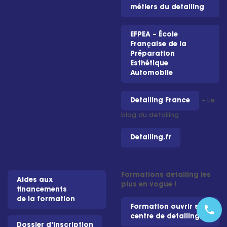
métiers du detailing
EFPEA – École
Française de la
Préparation
Esthétique
Automobile
Detailing France
– Le
blog du detailing
Detailing.fr
Formations detailing les
Aides aux
plus en vogue !
financements
de la formation
Formation ouvrir son
phone
centre de detailing
Dossier d'inscription