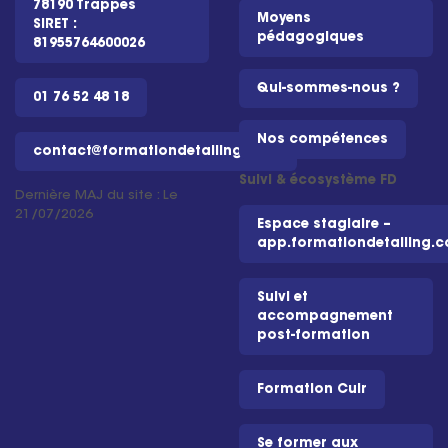
78190 Trappes
Moyens
SIRET :
pédagogiques
81955764600026
Qui-sommes-nous ?
01 76 52 48 18
Nos compétences
contact@formationdetailing.com
Suivi & écosystème FD
Dernière MAJ du site : Le
21/07/2026
Espace stagiaire –
app.formationdetailing.
Suivi et
accompagnement
post-formation
Formation Cuir
Se former aux