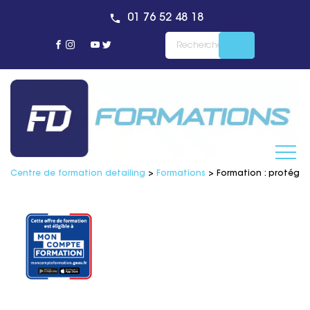
01 76 52 48 18
Centre de formation detailing
>
Formations
>
Formation : protéger