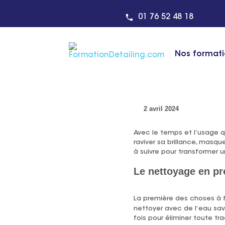
Centre de formation detaili
01 76 52 48 18
ACTUALITÉ
Nos format
Étude de cas : tr
2 avril 2024
Avec le temps et l’usage q
raviver sa brillance, masqu
à suivre pour transformer 
Le nettoyage en pro
La première des choses à fai
nettoyer avec de l’eau savo
fois pour éliminer toute tr