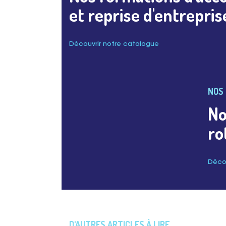
et reprise d'entrepris
Découvrir notre catalogue
NOS 
No
ro
Décou
D'AUTRES ARTICLES À LIRE