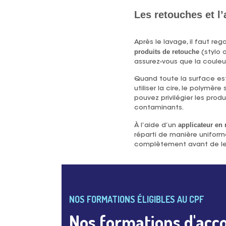
Les retouches et l’
Après le lavage, il faut re
produits de retouche
(stylo 
assurez-vous que la couleu
Quand toute la surface est 
utiliser la cire, le polym
pouvez privilégier les produ
contaminants.
applicateur en
À l’aide d’un
réparti de manière uniforme 
complètement avant de le
NOS FORMATIONS ÉLIGIBLES AU CPF
Nos formations d'acc