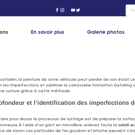
ng
>
Actualité
>
Étude de cas : transformation d’une voiture grâce au
ions
En savoir plus
Galerie photos
ansformation d’une voiture grâce au lustrag
uotidien, la peinture de votre véhicule peut perdre de son éclat. 
er les imperfections et sublimer la carrosserie. Formation Detailing 
une voiture grâce à cette méthode.
fondeur et l’identification des imperfections d
re pour réussir le processus de lustrage est de préparer la surface 
saleté a
nneuse. À l’aide d’un gant en microfibre, enlevez toute la
ace de savon. Les particules de fer, goudron et bitume peuvent s’inc