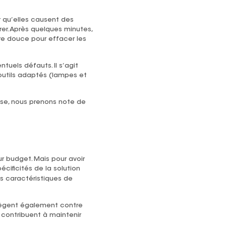
r qu’elles causent des
rer. Après quelques minutes,
bre douce pour effacer les
tuels défauts. Il s’agit
 outils adaptés (lampes et
ase, nous prenons note de
r budget. Mais pour avoir
écificités de la solution
 caractéristiques de
otègent également contre
 contribuent à maintenir