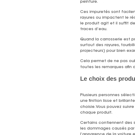
peinture.
Ces impuretés sont facileme
rayures ou impactent le rés
le produit agit et il suffi
traces d’eau.
Quand la carrosserie est pr
surtout des rayures, tourbi
projecteurs) pour bien exam
Cela permet de ne pas oubl
toutes les remarques afin 
Le choix des produ
Plusieurs personnes sélect
une finition lisse et brilla
choisie. Vous pouvez suivre
chaque produit.
Certains contiennent des s
les dommages causés par les
l’apparence de la voiture e