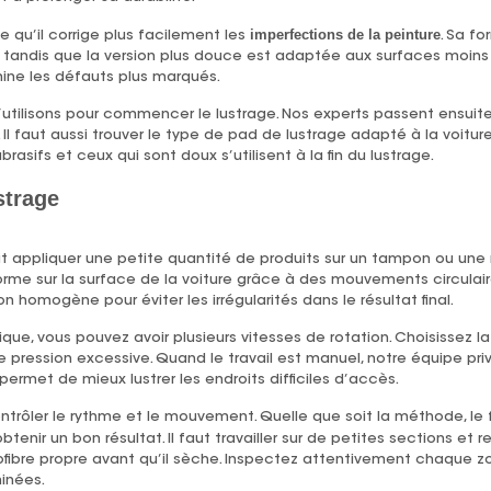
imperfections de la peinture
ce qu’il corrige plus facilement les
. Sa fo
tandis que la version plus douce est adaptée aux surfaces moins
mine les défauts plus marqués.
’utilisons pour commencer le lustrage. Nos experts passent ensuite 
 Il faut aussi trouver le type de pad de lustrage adapté à la voitur
asifs et ceux qui sont doux s’utilisent à la fin du lustrage.
strage
faut appliquer une petite quantité de produits sur un tampon ou un
orme sur la surface de la voiture grâce à des mouvements circulaire
n homogène pour éviter les irrégularités dans le résultat final.
que, vous pouvez avoir plusieurs vitesses de rotation. Choisissez la 
pression excessive. Quand le travail est manuel, notre équipe priv
permet de mieux lustrer les endroits difficiles d’accès.
trôler le rythme et le mouvement. Quelle que soit la méthode, le 
enir un bon résultat. Il faut travailler sur de petites sections et re
rofibre propre avant qu’il sèche. Inspectez attentivement chaque z
inées.