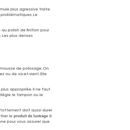
rmule plus agressive traite
 problématiques. Le
au polish de finition pour
e. Les plus denses
e mousse de polissage. On
s ou de va-et-vient. Elle
plus appropriée. Il ne faut
ilégie le tampon ou le
frottement doit aussi durer
produit de lustrage
tirer le
à
one pour vous assurer que