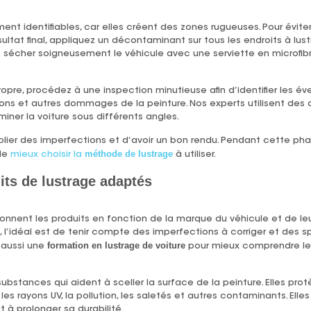
nt identifiables, car elles créent des zones rugueuses. Pour évite
ultat final, appliquez un décontaminant sur tous les endroits à lust
t de sécher soigneusement le véhicule avec une serviette en microfi
opre, procédez à une inspection minutieuse afin d’identifier les éven
llons et autres dommages de la peinture. Nos experts utilisent des
iner la voiture sous différents angles.
ier des imperfections et d’avoir un bon rendu. Pendant cette ph
méthode de lustrage
de
mieux choisir la
à utiliser.
its de lustrage adaptés
ionnent les produits en fonction de la marque du véhicule et de leu
nte, l’idéal est de tenir compte des imperfections à corriger et des sp
formation en lustrage de voiture
 aussi une
pour mieux comprendre les
ubstances qui aident à sceller la surface de la peinture. Elles pr
 rayons UV, la pollution, les saletés et autres contaminants. Elles
t à prolonger sa durabilité.