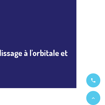
ssage à l'orbitale et
phone
expand_less