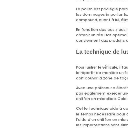
Le polish est privilégié par
les dommages importants, 
compound, quant à lui, éli
En fonction des cas, nous l
obtenir un résultat optimal.
conviennent aux produits abr
La technique de lu
lustrer le véhicule
Pour
, il 
la répartit de manière unif
doit couvrir la zone de faço
Avec une polisseuse électri
pas également exercer une 
chiffon en microfibre. Cela 
Cette technique aide à con
le temps nécessaire pour obt
l’aide d’un chiffon en mic
les imperfections sont élim