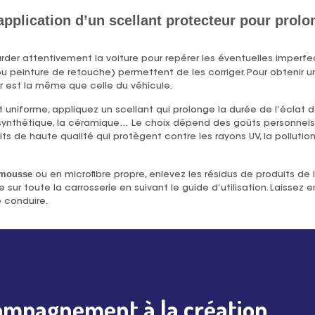
application d’un scellant protecteur pour prolon
garder attentivement la voiture pour repérer les éventuelles imperfe
ou peinture de retouche) permettent de les corriger. Pour obtenir 
r est la même que celle du véhicule.
uniforme, appliquez un scellant qui prolonge la durée de l’éclat d
ère synthétique, la céramique… Le choix dépend des goûts personnel
its de haute qualité qui protègent contre les rayons UV, la pollution
 mousse
ou en microfibre propre, enlevez les résidus de produits de l
sur toute la carrosserie en suivant le guide d’utilisation. Laissez e
 conduire.
ompagnement à la création