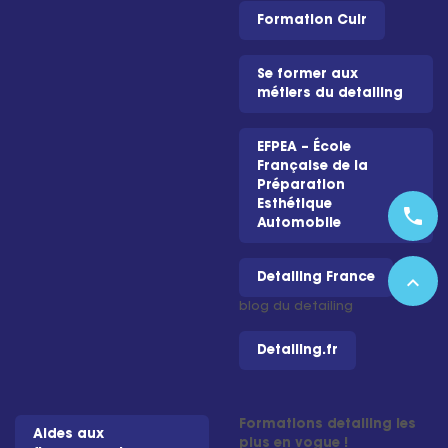
Formation Cuir
Se former aux
métiers du detailing
EFPEA – École
Française de la
Préparation
Esthétique
phone
Automobile
expand_less
Detailing France
– Le
blog du detailing
Detailing.fr
Formations detailing les
Aides aux
plus en vogue !