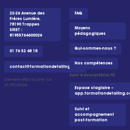
22-26 Avenue des
FAQ
Frères Lumière,
78190 Trappes
Moyens
SIRET :
pédagogiques
81955764600026
Qui-sommes-nous ?
01 76 52 48 18
Nos compétences
contact@formationdetailing.com
Suivi & écosystème FD
Dernière MAJ du site : Le
21/07/2026
Espace stagiaire –
app.formationdetailing.
Suivi et
accompagnement
post-formation