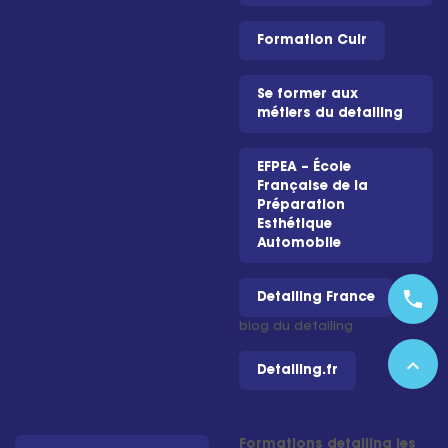
Formation Cuir
Se former aux
métiers du detailing
EFPEA – École
Française de la
Préparation
Esthétique
Automobile
phone
Detailing France
– Le
blog du detailing
expand_less
Detailing.fr
Formations detailing les