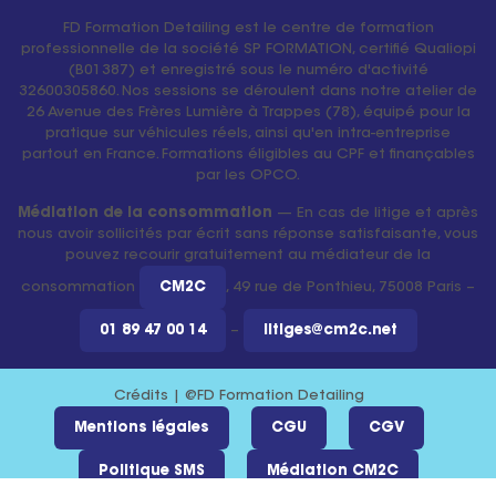
FD Formation Detailing est le centre de formation
professionnelle de la société SP FORMATION, certifié Qualiopi
(B01387) et enregistré sous le numéro d'activité
32600305860. Nos sessions se déroulent dans notre atelier de
26 Avenue des Frères Lumière à Trappes (78), équipé pour la
pratique sur véhicules réels, ainsi qu'en intra-entreprise
partout en France. Formations éligibles au CPF et finançables
par les OPCO.
Médiation de la consommation
— En cas de litige et après
nous avoir sollicités par écrit sans réponse satisfaisante, vous
pouvez recourir gratuitement au médiateur de la
consommation
CM2C
, 49 rue de Ponthieu, 75008 Paris –
01 89 47 00 14
–
litiges@cm2c.net
Crédits | @FD Formation Detailing
Mentions légales
CGU
CGV
Politique SMS
Médiation CM2C