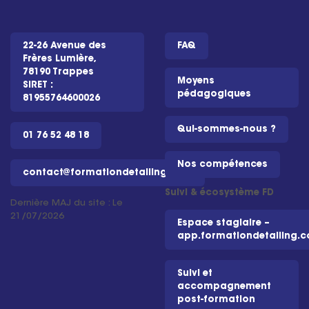
22-26 Avenue des
FAQ
Frères Lumière,
78190 Trappes
Moyens
SIRET :
pédagogiques
81955764600026
Qui-sommes-nous ?
01 76 52 48 18
Nos compétences
contact@formationdetailing.com
Suivi & écosystème FD
Dernière MAJ du site : Le
21/07/2026
Espace stagiaire –
app.formationdetailing.
Suivi et
accompagnement
post-formation