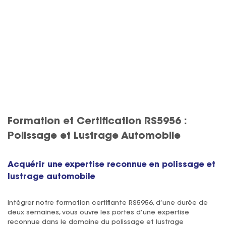
Se former et obtenir la seule certification reconnue
en France en polissage automobile ? Découvrez le
parcours MC09 de notre catalogue.
Formation et Certification RS5956 :
Polissage et Lustrage Automobile
Acquérir une expertise reconnue en polissage et
lustrage automobile
Intégrer notre formation certifiante RS5956, d’une durée de
deux semaines, vous ouvre les portes d’une expertise
reconnue dans le domaine du polissage et lustrage