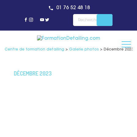
01 76 52 48 18
Centre de formation detailing
>
Galerie photos
>
Décembre 2023 – 
DÉCEMBRE 2023
Maîtrisez le Polissage et
Lustrage avec la
Certification RS5956