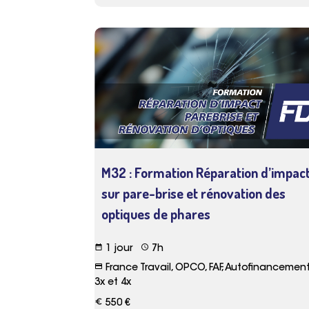
M32 : Formation Réparation d’impac
sur pare-brise et rénovation des
optiques de phares
date_range
schedule
1 jour
7h
credit_card
France Travail, OPCO, FAF, Autofinancemen
3x et 4x
euro_symbol
550 €