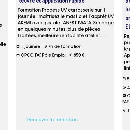
œuvre et application rapide
d
l
Formation Process UV carrosserie sur 1
or
journée : maîtrisez le mastic et l’apprêt UV
AKEMI avec pistolet ANEST IWATA. Séchage
E
s
en quelques minutes, plus de pièces
traitées, meilleure rentabilité atelier.…
Re
pr
ile
date_range
schedule
1 journée
7h de formation
le
credit_card
euro_symbol
OPCO, FAF, Pôle Emploi
850 €
Ap
pe
fi
date_range
5
schedule
4
credit_card
C
FAF
euro_symbol
1
Découvrir la formation