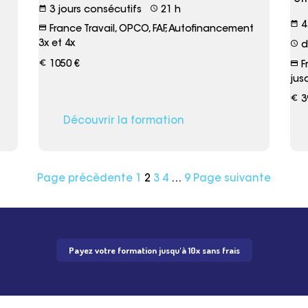
date_range
schedule
3 jours consécutifs
21 h
date_range
4
credit_card
France Travail, OPCO, FAF, Autofinancement
3x et 4x
schedule
d
euro_symbol
credit_card
1050 €
F
jus
euro_symbol
3
Découvrir la formation
Page précèdente
1
2
3
4
…
9
Page suivante
Payez votre formation jusqu'à 10x sans frais