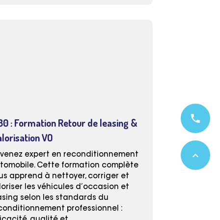
phone
30 : Formation Retour de leasing &
alorisation VO
expand_less
venez expert en reconditionnement
tomobile. Cette formation complète
us apprend à nettoyer, corriger et
loriser les véhicules d’occasion et
asing selon les standards du
conditionnement professionnel :
ficacité, qualité et…