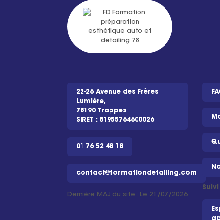
22-26 Avenue des Frères
FA
Lumière,
78190 Trappes
Mo
SIRET : 81955764600026
Qu
01 76 52 48 18
No
contact@formationdetailing.com
Suiv
Dernière MAJ du site : Le 21/07/2026
Es
ap