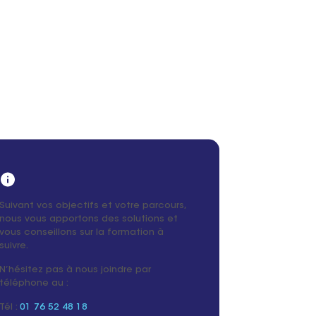
Suivant vos objectifs et votre parcours,
nous vous apportons des solutions et
vous conseillons sur la formation à
suivre.
N’hésitez pas à nous joindre par
téléphone au :
Tél :
01 76 52 48 18