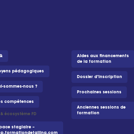
Q
Aides aux financements
de la formation
yens pédagogiques
Dossier d'inscription
i-sommes-nous ?
Prochaines sessions
s compétences
Anciennes sessions de
formation
i & écosystème FD
pace stagiaire –
p.formationdetailing.com