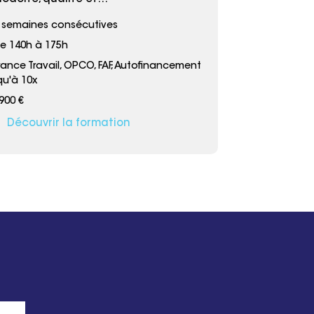
 semaines consécutives
e 140h à 175h
rance Travail, OPCO, FAF, Autofinancement
qu'à 10x
900 €
Découvrir la formation