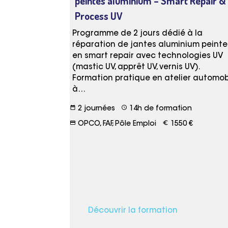
peintes aluminium – Smart Repair &
Process UV
Programme de 2 jours dédié à la
réparation de jantes aluminium peinte
en smart repair avec technologies UV
(mastic UV, apprêt UV, vernis UV).
Formation pratique en atelier automob
à…
date_range
schedule
2 journées
14h de formation
credit_card
euro_symbol
OPCO, FAF, Pôle Emploi
1550 €
Découvrir la formation