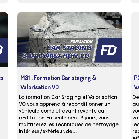
ts
M31 : Formation Car staging &
P
Valorisation VO
V
La formation Car Staging et Valorisation
De
VO vous apprend à reconditionner un
au
véhicule complet avant revente ou
vo
restitution. En seulement 3 jours, vous
va
t
maîtriserez les techniques de nettoyage
le
intérieur/extérieur, de…
re
ef