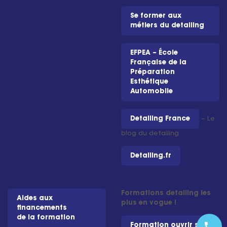
Se former aux
métiers du detailing
EFPEA – École
Française de la
Préparation
Esthétique
Automobile
Detailing France
– Le
blog du detailing
Detailing.fr
Formations detailing les
Aides aux
plus en vogue !
financements
de la formation
phone
Formation ouvrir son