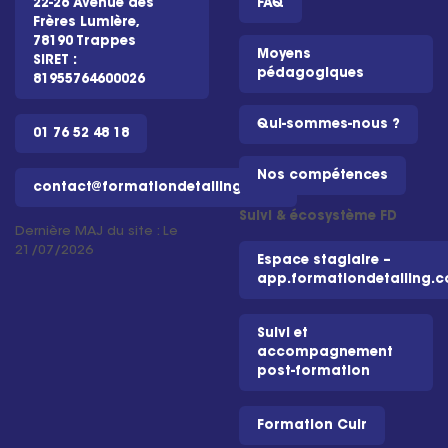
22-26 Avenue des
FAQ
Frères Lumière,
78190 Trappes
Moyens
SIRET :
pédagogiques
81955764600026
Qui-sommes-nous ?
01 76 52 48 18
Nos compétences
contact@formationdetailing.com
Suivi & écosystème FD
Dernière MAJ du site : Le
21/07/2026
Espace stagiaire –
app.formationdetailing.
Suivi et
accompagnement
post-formation
Formation Cuir