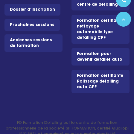
centre de detailing
Dossier d'inscription
expand_less
Formation certifiante
Prochaines sessions
nettoyage
automobile type
detailing CPF
Anciennes sessions
de formation
Formation pour
devenir detailer auto
Formation certifiante
Polissage detailing
auto CPF
FD Formation Detailing est le centre de formation
professionnelle de la société SP FORMATION, certifié Qualiopi