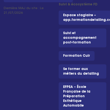
Suivi & écosystème FD
Dernière MAJ du site : Le
21/07/2026
Espace stagiaire –
app.formationdetailing.
Suivi et
accompagnement
post-formation
Formation Cuir
Se former aux
métiers du detailing
EFPEA – École
Française de la
Préparation
Esthétique
Automobile