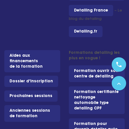
Detailing France
– Le
blog du detailing
Detailing.fr
Formations detailing les
Aides aux
plus en vogue !
financements
phone
de la formation
Formation ouvrir son
centre de detailing
Dossier d'inscription
expand_less
Formation certifiante
Prochaines sessions
nettoyage
automobile type
detailing CPF
Anciennes sessions
de formation
Formation pour