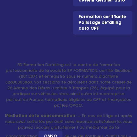
devenir detailer auto
Formation certifiante
Polissage detailing
auto CPF
FD Formation Detailing est le centre de formation
professionnelle de la société SP FORMATION, certifié Qualiopi
(B01387) et enregistré sous le numéro d'activité
32600305860. Nos sessions se déroulent dans notre atelier de
26 Avenue des Frères Lumière à Trappes (78), équipé pour la
pratique sur véhicules réels, ainsi qu'en intra-entreprise
partout en France. Formations éligibles au CPF et finançables
par les OPCO.
Médiation de la consommation
— En cas de litige et après
nous avoir sollicités par écrit sans réponse satisfaisante, vous
pouvez recourir gratuitement au médiateur de la
consommation
CM2C
, 49 rue de Ponthieu, 75008 Paris –