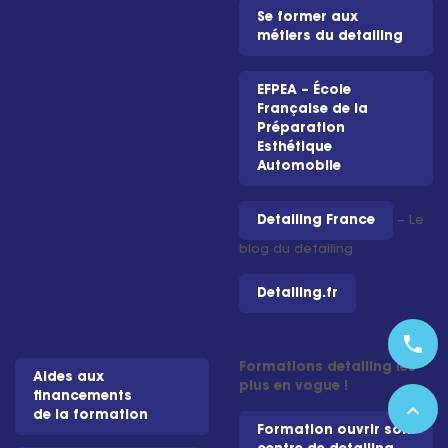
Se former aux
métiers du detailing
EFPEA – École
Française de la
Préparation
Esthétique
Automobile
Detailing France
– Le
blog du detailing
Detailing.fr
phone
Formations detailing les
Aides aux
plus en vogue !
financements
expand_less
de la formation
Formation ouvrir son