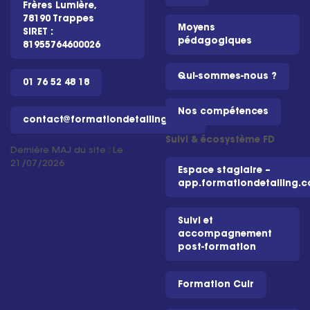
Frères Lumière,
78190 Trappes
Moyens
SIRET :
pédagogiques
81955764600026
Qui-sommes-nous ?
01 76 52 48 18
Nos compétences
contact@formationdetailing.com
Suivi & écosystème FD
Dernière MAJ du site : Le
21/07/2026
Espace stagiaire –
app.formationdetailing.
Suivi et
accompagnement
post-formation
Formation Cuir