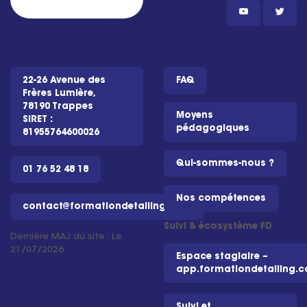
22-26 Avenue des
FAQ
Frères Lumière,
78190 Trappes
Moyens
SIRET :
pédagogiques
81955764600026
Qui-sommes-nous ?
01 76 52 48 18
Nos compétences
contact@formationdetailing.com
Suivi & écosystème FD
Dernière MAJ du site : Le
21/07/2026
Espace stagiaire –
app.formationdetailing.
Suivi et