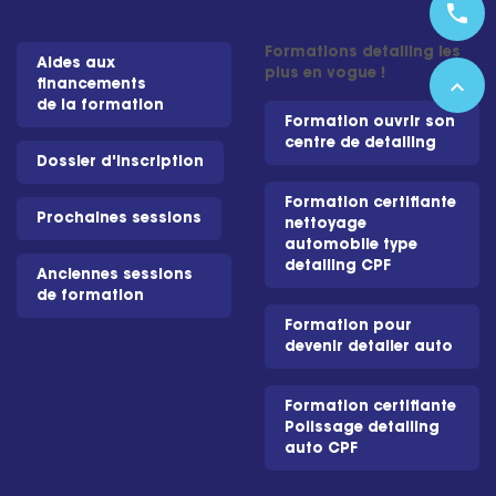
phone
Formations detailing les
Aides aux
plus en vogue !
expand_less
financements
de la formation
Formation ouvrir son
centre de detailing
Dossier d'inscription
Formation certifiante
Prochaines sessions
nettoyage
automobile type
detailing CPF
Anciennes sessions
de formation
Formation pour
devenir detailer auto
Formation certifiante
Polissage detailing
auto CPF