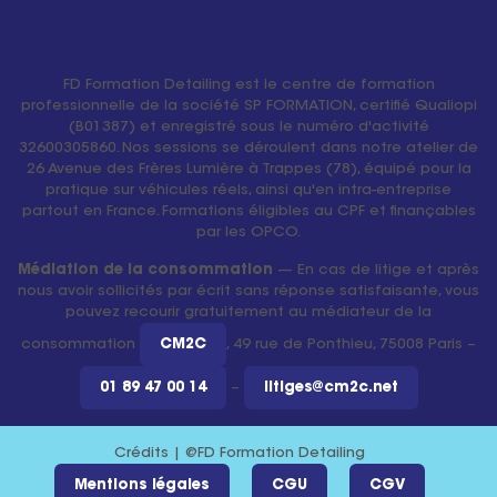
FD Formation Detailing est le centre de formation
professionnelle de la société SP FORMATION, certifié Qualiopi
(B01387) et enregistré sous le numéro d'activité
32600305860. Nos sessions se déroulent dans notre atelier de
26 Avenue des Frères Lumière à Trappes (78), équipé pour la
pratique sur véhicules réels, ainsi qu'en intra-entreprise
partout en France. Formations éligibles au CPF et finançables
par les OPCO.
Médiation de la consommation
— En cas de litige et après
nous avoir sollicités par écrit sans réponse satisfaisante, vous
pouvez recourir gratuitement au médiateur de la
consommation
CM2C
, 49 rue de Ponthieu, 75008 Paris –
01 89 47 00 14
–
litiges@cm2c.net
Crédits | @FD Formation Detailing
Mentions légales
CGU
CGV