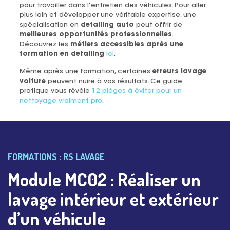
pour travailler dans l’entretien des véhicules. Pour aller
plus loin et développer une véritable expertise, une
spécialisation en
detailing auto
peut offrir de
meilleures opportunités professionnelles
.
Découvrez les
métiers accessibles après une
formation en detailing
ici
.
Même après une formation, certaines
erreurs lavage
voiture
peuvent nuire à vos résultats. Ce guide
pratique vous révèle
12 pièges à éviter pour un
nettoyage vraiment pro
.
FORMATIONS : RS LAVAGE
Module MC02 : Réaliser un
lavage intérieur et extérieur
d’un véhicule