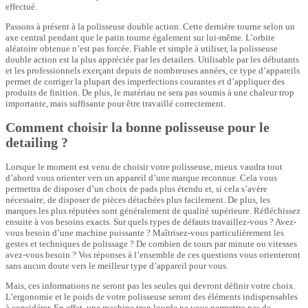
effectué.
Passons à présent à la polisseuse double action. Cette dernière tourne selon un
axe central pendant que le patin tourne également sur lui-même. L’orbite
aléatoire obtenue n’est pas forcée. Fiable et simple à utiliser, la polisseuse
double action est la plus appréciée par les detailers. Utilisable par les débutants
et les professionnels exerçant depuis de nombreuses années, ce type d’appareils
permet de corriger la plupart des imperfections courantes et d’appliquer des
produits de finition. De plus, le matériau ne sera pas soumis à une chaleur trop
importante, mais suffisante pour être travaillé correctement.
Comment choisir la bonne polisseuse pour le
detailing ?
Lorsque le moment est venu de choisir votre polisseuse, mieux vaudra tout
d’abord vous orienter vers un appareil d’une marque reconnue. Cela vous
permettra de disposer d’un choix de pads plus étendu et, si cela s’avère
nécessaire, de disposer de pièces détachées plus facilement. De plus, les
marques les plus réputées sont généralement de qualité supérieure. Réfléchissez
ensuite à vos besoins exacts. Sur quels types de défauts travaillez-vous ? Avez-
vous besoin d’une machine puissante ? Maîtrisez-vous particulièrement les
gestes et techniques de polissage ? De combien de tours par minute ou vitesses
avez-vous besoin ? Vos réponses à l’ensemble de ces questions vous orienteront
sans aucun doute vers le meilleur type d’appareil pour vous.
Mais, ces informations ne seront pas les seules qui devront définir votre choix.
L’ergonomie et le poids de votre polisseuse seront des éléments indispensables
à considérer. En effet, une machine trop lourde ne vous permettra pas de