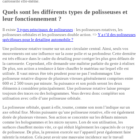
carrosserie elle-même.
Quels sont les différents types de polisseuses et
leur fonctionnement ?
Il existe
3 types principaux de polisseuses
: les polisseuses rotatives, les
polisseuses orbitales et les polisseuses double action. =>
Y a t’il des polisseuses
spécifiques pour le detailing automobile ?
Une polisseuse rotative tourne sur un axe circulaire central. Ainsi, seuls vos
mouvements ont une influence sur la zone polie et sa profondeur. Cette dernière
est très efficace dans le cadre du detailing pour corriger les plus gros défauts de
la carrosserie. Cependant, elle demande une maîtrise parfaite du geste à réaliser.
De plus, son action a tendance à faire chauffer le matériau sur lequel elle est
utilisée. Il vaut mieux être très prudent pour ne pas l’endommager. Une
polisseuse rotative dispose de plusieurs vitesses généralement comprises entre
600 et 2 500 tours par minute. Sa puissance et son poids seront les deux
éléments à considérer principalement. Une polisseuse rotative laisse presque
toujours des traces ou des hologrammes. Vous devrez donc compléter son
utilisation avec celle d’une polisseuse orbitale.
La polisseuse orbitale, quant à elle, tourne, comme son nom l’indique sur un
axe orbital fixe. Moins puissante qu’une polisseuse rotative, elle est également
dotée de plusieurs vitesses. Son action se concentre sur les défauts mineurs
comme les hologrammes et les micro rayures. Lors de son utilisation, les
surfaces chauffent moins vite, ce qui réduit légèrement les capacités de ce type
de polisseuse. De plus, la pression exercée sur l’appareil peut également faire
ralentir la rotation. Cela peut avoir une mauvaise incidence sur le travail