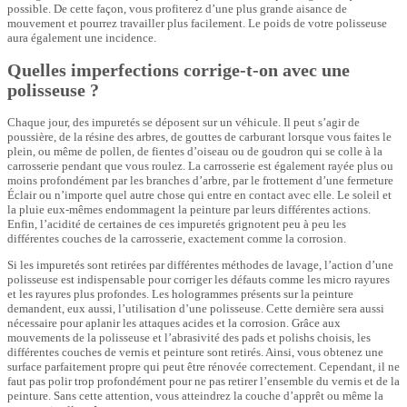
possible. De cette façon, vous profiterez d’une plus grande aisance de
mouvement et pourrez travailler plus facilement. Le poids de votre polisseuse
aura également une incidence.
Quelles imperfections corrige-t-on avec une
polisseuse ?
Chaque jour, des impuretés se déposent sur un véhicule. Il peut s’agir de
poussière, de la résine des arbres, de gouttes de carburant lorsque vous faites le
plein, ou même de pollen, de fientes d’oiseau ou de goudron qui se colle à la
carrosserie pendant que vous roulez. La carrosserie est également rayée plus ou
moins profondément par les branches d’arbre, par le frottement d’une fermeture
Éclair ou n’importe quel autre chose qui entre en contact avec elle. Le soleil et
la pluie eux-mêmes endommagent la peinture par leurs différentes actions.
Enfin, l’acidité de certaines de ces impuretés grignotent peu à peu les
différentes couches de la carrosserie, exactement comme la corrosion.
Si les impuretés sont retirées par différentes méthodes de lavage, l’action d’une
polisseuse est indispensable pour corriger les défauts comme les micro rayures
et les rayures plus profondes. Les hologrammes présents sur la peinture
demandent, eux aussi, l’utilisation d’une polisseuse. Cette dernière sera aussi
nécessaire pour aplanir les attaques acides et la corrosion. Grâce aux
mouvements de la polisseuse et l’abrasivité des pads et polishs choisis, les
différentes couches de vernis et peinture sont retirés. Ainsi, vous obtenez une
surface parfaitement propre qui peut être rénovée correctement. Cependant, il ne
faut pas polir trop profondément pour ne pas retirer l’ensemble du vernis et de la
peinture. Sans cette attention, vous atteindrez la couche d’apprêt ou même la