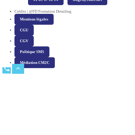
Crédits | @FD Formation Detailing
Mentions légales
CGU
CGV
Politique SMS
Médiation CM2C
phone
expand_less