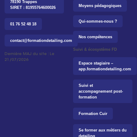
78190 Trappes
Moyens pédagogiques
SIRET : 81955764600026
Qui-sommes-nous ?
01 76 52 48 18
Nos compétences
contact@formationdetailing.com
Suivi & écosystème FD
Dernière MAJ du site : Le
21/07/2026
Espace stagiaire –
app.formationdetailing.com
Suivi et
accompagnement post-
formation
Formation Cuir
Se former aux métiers du
detailing