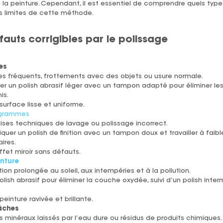
de la peinture. Cependant, il est essentiel de comprendre quels ty
es limites de cette méthode.
fauts corrigibles par le polissage
es
s fréquents, frottements avec des objets ou usure normale.
ser un polish abrasif léger avec un tampon adapté pour éliminer les
is.
urface lisse et uniforme.
grammes
ses techniques de lavage ou polissage incorrect.
quer un polish de finition avec un tampon doux et travailler à faibl
ires.
fet miroir sans défauts.
nture
ion prolongée au soleil, aux intempéries et à la pollution.
lish abrasif pour éliminer la couche oxydée, suivi d’un polish inter
einture ravivée et brillante.
âches
minéraux laissés par l’eau dure ou résidus de produits chimiques.