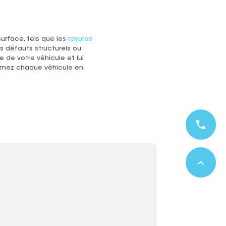
urface, tels que les
rayures
les défauts structurels ou
e de votre véhicule et lui
formez chaque véhicule en
phone
expand_less