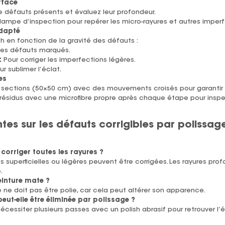
rface
de défauts présents et évaluez leur profondeur.
 lampe d’inspection pour repérer les micro-rayures et autres imperfec
dapté
h en fonction de la gravité des défauts :
les défauts marqués.
:
Pour corriger les imperfections légères.
r sublimer l’éclat.
es
es sections (50×50 cm) avec des mouvements croisés pour garantir
résidus avec une microfibre propre après chaque étape pour inspec
tes sur les défauts corrigibles par polissag
 corriger toutes les rayures ?
es superficielles ou légères peuvent être corrigées. Les rayures pr
.
einture mate ?
 ne doit pas être polie, car cela peut altérer son apparence.
eut-elle être éliminée par polissage ?
cessiter plusieurs passes avec un polish abrasif pour retrouver l’écl