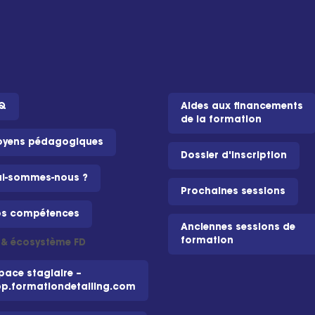
Q
Aides aux financements
de la formation
yens pédagogiques
Dossier d'inscription
i-sommes-nous ?
Prochaines sessions
s compétences
Anciennes sessions de
formation
i & écosystème FD
pace stagiaire –
p.formationdetailing.com