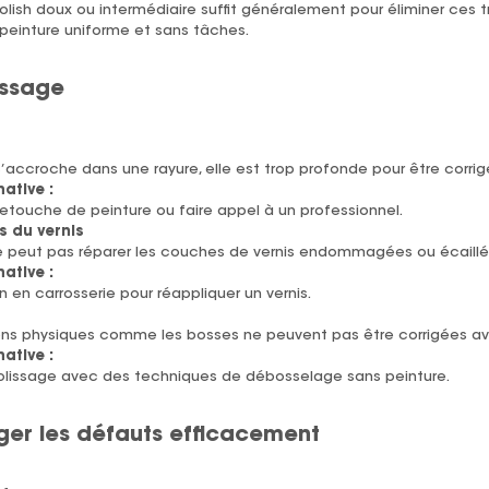
lish doux ou intermédiaire suffit généralement pour éliminer ces t
peinture uniforme et sans tâches.
issage
s’accroche dans une rayure, elle est trop profonde pour être corrig
native :
etouche de peinture ou faire appel à un professionnel.
s du vernis
e peut pas réparer les couches de vernis endommagées ou écaillé
native :
n en carrosserie pour réappliquer un vernis.
ns physiques comme les bosses ne peuvent pas être corrigées av
native :
lissage avec des techniques de débosselage sans peinture.
ger les défauts efficacement