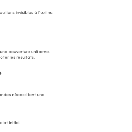
tions invisibles à l’œil nu.
 une couverture uniforme.
ter les résultats.
e
ofondes nécessitent une
at initial.