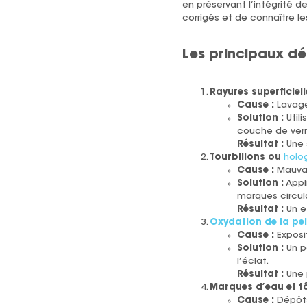
en préservant l’intégrité 
corrigés et de connaître l
Les principaux dé
Rayures superficiell
Cause :
Lavage
Solution :
Utili
couche de vern
Résultat :
Une s
Tourbillons ou
holo
Cause :
Mauvai
Solution :
Appli
marques circula
Résultat :
Un ef
Oxydation de la pei
Cause :
Exposit
Solution :
Un po
l’éclat.
Résultat :
Une p
Marques d’eau et t
Cause :
Dépôts 