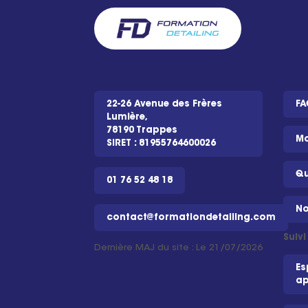
22-26 Avenue des Frères
FA
Lumière,
78190 Trappes
Mo
SIRET : 81955764600026
Qu
01 76 52 48 18
No
contact@formationdetailing.com
Suiv
Dernière MAJ du site : Le 21/07/2026
Es
ap