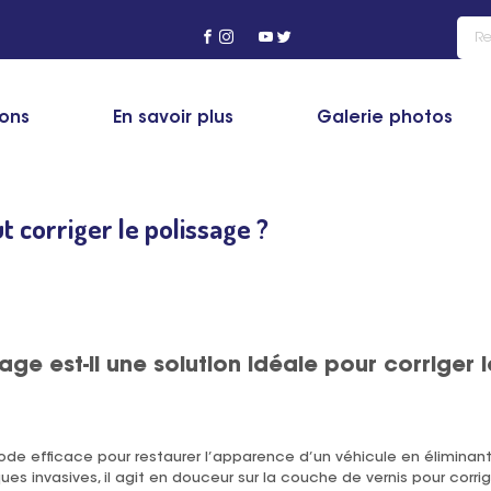
ions
En savoir plus
Galerie photos
ng
>
Actualité
>
Quels défauts peut corriger le polissage ?
t corriger le polissage ?
age est-il une solution idéale pour corriger 
de efficace pour restaurer l’apparence d’un véhicule en éliminant
s invasives, il agit en douceur sur la couche de vernis pour corrig