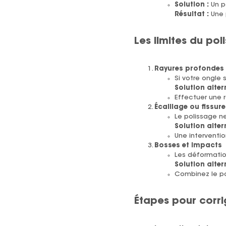
Solution :
Un po
Résultat :
Une 
Les limites du pol
Rayures profondes
Si votre ongle 
Solution alter
Effectuer une r
Écaillage ou fissure
Le polissage n
Solution alter
Une interventio
Bosses et impacts
Les déformatio
Solution alter
Combinez le po
Étapes pour corri