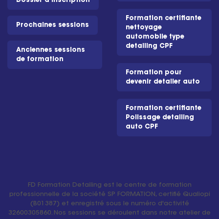
Dossier d'inscription
Formation certifiante
Prochaines sessions
nettoyage
automobile type
detailing CPF
Anciennes sessions
de formation
Formation pour
devenir detailer auto
Formation certifiante
Polissage detailing
auto CPF
FD Formation Detailing est le centre de formation
professionnelle de la société SP FORMATION, certifié Qualiopi
(B01387) et enregistré sous le numéro d'activité
32600305860. Nos sessions se déroulent dans notre atelier de