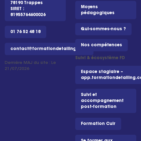
78190 Trappes
Moyens
SIRET :
pédagogiques
81955764600026
Qui-sommes-nous ?
01 76 52 48 18
Nos compétences
contact@formationdetailing.com
Suivi & écosystème FD
Dernière MAJ du site : Le
21/07/2026
Espace stagiaire –
app.formationdetailing.
Suivi et
accompagnement
post-formation
Formation Cuir
Se former aux