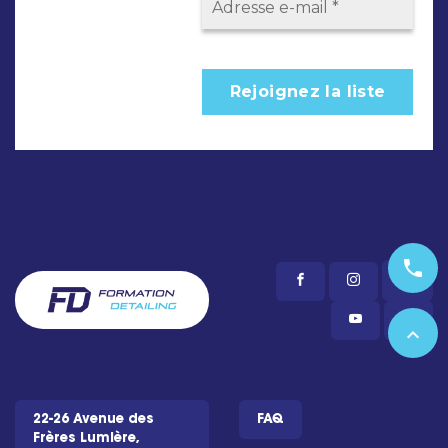
phone
expand_less
22-26 Avenue des
FAQ
Frères Lumière,