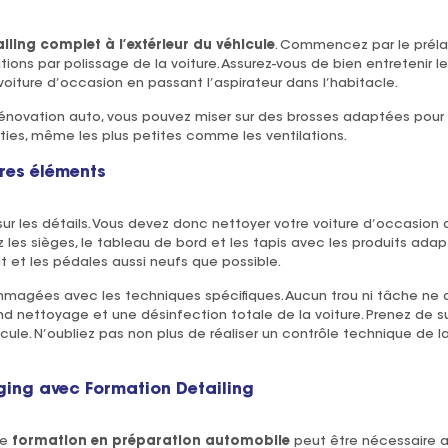
iling complet à l’extérieur du véhicule
. Commencez par le préla
initions par polissage de la voiture. Assurez-vous de bien entretenir
 voiture d’occasion en passant l’aspirateur dans l’habitacle.
énovation auto, vous pouvez miser sur des brosses adaptées pour
ties, même les plus petites comme les ventilations.
res éléments
ur les détails. Vous devez donc nettoyer votre voiture d’occasion de
 les sièges, le tableau de bord et les tapis avec les produits adap
oit et les pédales aussi neufs que possible.
agées avec les techniques spécifiques. Aucun trou ni tâche ne doi
ond nettoyage et une désinfection totale de la voiture. Prenez de 
cule. N’oubliez pas non plus de réaliser un contrôle technique de la
ging avec Formation Detailing
ne
formation en préparation automobile
peut être nécessaire af