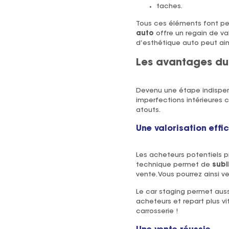
taches.
Tous ces éléments font per
auto
offre un regain de v
d’esthétique auto peut ains
Les avantages du
Devenu une étape indispe
imperfections intérieures
atouts.
Une valorisation effi
Les acheteurs potentiels p
technique permet de
subl
vente. Vous pourrez ainsi v
Le car staging permet auss
acheteurs et repart plus v
carrosserie !