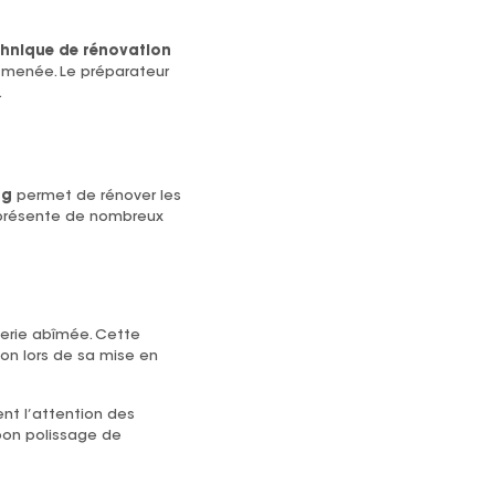
hnique de rénovation
 menée. Le préparateur
.
ng
permet de rénover les
 présente de nombreux
serie abîmée. Cette
ion lors de sa mise en
nt l’attention des
bon polissage de