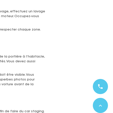
vage, effectuez un lavage
 le moteur. Occupez-vous
 respecter chaque zone.
 la portière à l’habitacle,
tés. Vous devez aussi
t être visible. Vous
superbes photos pour
 voiture avant de la
phone
expand_less
in de faire du car staging.