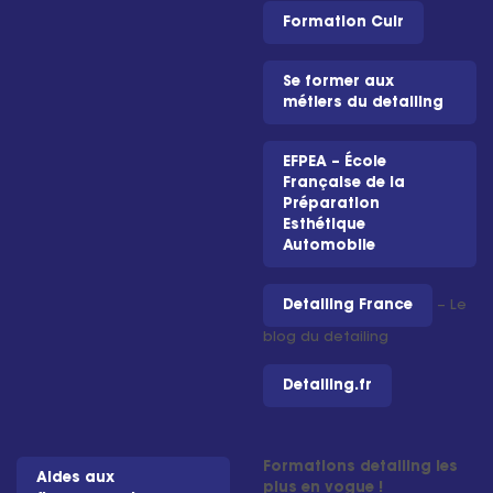
Formation Cuir
Se former aux
métiers du detailing
EFPEA – École
Française de la
Préparation
Esthétique
Automobile
Detailing France
– Le
blog du detailing
Detailing.fr
Formations detailing les
Aides aux
plus en vogue !