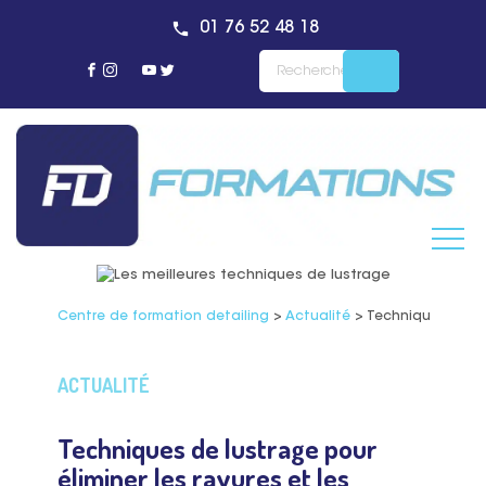
01 76 52 48 18
Centre de formation detailing
>
Actualité
>
Techniques de lus
ACTUALITÉ
Techniques de lustrage pour
éliminer les rayures et les