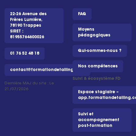
22-26 Avenue des
FAQ
Frères Lumière,
78190 Trappes
Moyens
SIRET :
pédagogiques
81955764600026
Qui-sommes-nous ?
01 76 52 48 18
Nos compétences
contact@formationdetailing.com
Suivi & écosystème FD
Dernière MAJ du site : Le
21/07/2026
Espace stagiaire –
app.formationdetailing.
Suivi et
accompagnement
post-formation