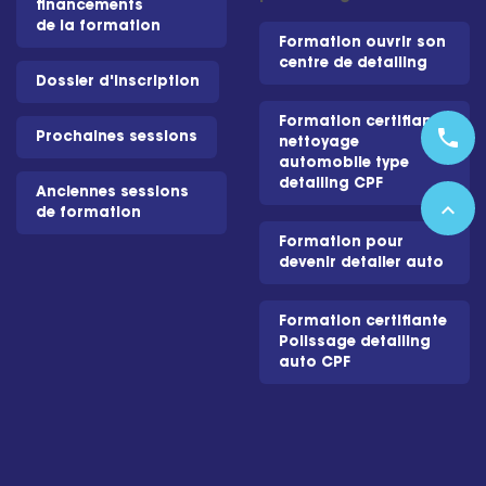
financements
de la formation
Formation ouvrir son
centre de detailing
Dossier d'inscription
Formation certifiante
phone
Prochaines sessions
nettoyage
automobile type
detailing CPF
Anciennes sessions
expand_less
de formation
Formation pour
devenir detailer auto
Formation certifiante
Polissage detailing
auto CPF