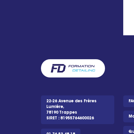
22-26 Avenue des Frères
FA
Lumière,
78190 Trappes
Mo
SIRET : 81955764600026
Qu