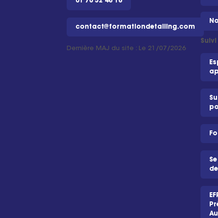
01 76 52 48 18
No
contact@formationdetailing.com
Suiv
Dernière MAJ du site : Le 21/07/2026
Es
ap
Su
po
Fo
Se
de
EF
Pr
Au