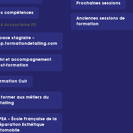
Prochaines sessions
s compétences
Anciennes sessions de
formation
i & écosystème FD
pace stagiaire –
p.formationdetailing.com
ivi et accompagnement
st-formation
rmation Cuir
 former aux métiers du
tailing
PEA – École Française de la
éparation Esthétique
tomobile