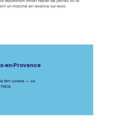
la réparation smart repair de jantes ou la
rent un marché en avance sur leurs
ix-en-Provence
e film solaire — six
 PACA.