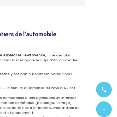
étiers de l’automobile
 Aix-Marseille-Provence
, l’une des plus
n dans la métropole, le Pays d’Aix concentre
derne
y est particulièrement porteur pour
e — la culture automobile du Pays d’Aix est
phone
es carrosseries à des agressions UV intenses
rrection esthétique (polissage, lustrage).
ires de flottes d’entreprise, prestataires de
expand_less
ment et proprement.