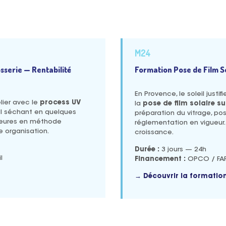
M24
serie — Rentabilité
Formation Pose de Film S
En Provence, le soleil justi
lier avec le
process UV
la
pose de film solaire s
MI séchant en quelques
préparation du vitrage, po
 heures en méthode
réglementation en vigueur
e organisation.
croissance.
Durée :
3 jours — 24h
l
Financement :
OPCO / FAF 
→ Découvrir la formatio