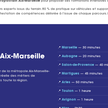
opolitain Aix-Marseille
pour proposer ses formations intensives 
xperts issus du terrain. 80 % de pratique sur véhicules et suppor
ne attestation de compétences délivrée à l’issue de chaque parcours
📍
Marseille
— 30 minutes
Aix-Marseille
📍
Aubagne
— 20 minutes
📍
Salon-de-Provence
— 40 mi
de la métropole Aix-Marseille-
📍
Martigues
— 45 minutes
réelle des métiers de
s toute la région.
📍
Arles
— 50 minutes
📍
Toulon
— 1 heure
📍
Avignon
— 1 heure