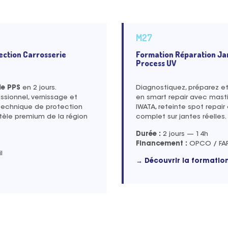
M27
ection Carrosserie
Formation Réparation Ja
Process UV
le PPS
en 2 jours.
Diagnostiquez, préparez et
ssionnel, vernissage et
en smart repair avec masti
La technique de protection
IWATA, reteinte spot repair 
ntèle premium de la région
complet sur jantes réelles.
Durée :
2 jours — 14h
Financement :
OPCO / FAF 
l
→ Découvrir la formatio