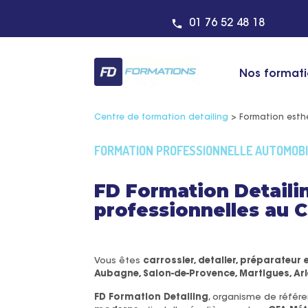
01 76 52 48 18
Nos format
Centre de formation detailing
>
Formation esth
FORMATION PROFESSIONNELLE AUTOMOBI
FD Formation Detaili
professionnelles au C
Vous êtes
carrossier, detailer, préparateu
Aubagne, Salon-de-Provence, Martigues, Arl
FD Formation Detailing
, organisme de référ