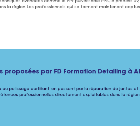
techniques avancées comme le PPF pulvérisable PPS, le process UV, 
dans la région. Les professionnels qui se forment maintenant captu
s proposées par FD Formation Detailing à A
 au polissage certifiant, en passant par la réparation de jantes et l
tences professionnelles directement exploitables dans la région