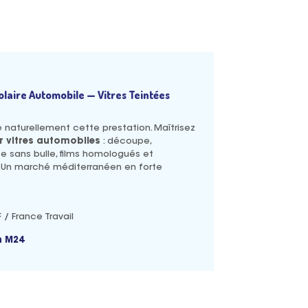
olaire Automobile — Vitres Teintées
fie naturellement cette prestation. Maîtrisez
ur vitres automobiles
: découpe,
se sans bulle, films homologués et
. Un marché méditerranéen en forte
/ France Travail
n M24