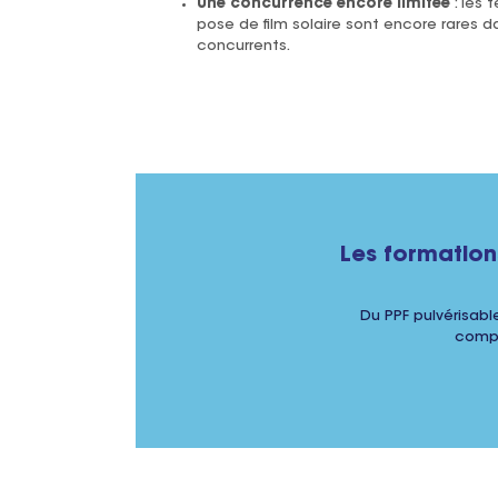
Une concurrence encore limitée
: les 
pose de film solaire sont encore rares 
concurrents.
Les formation
Du PPF pulvérisable
compé