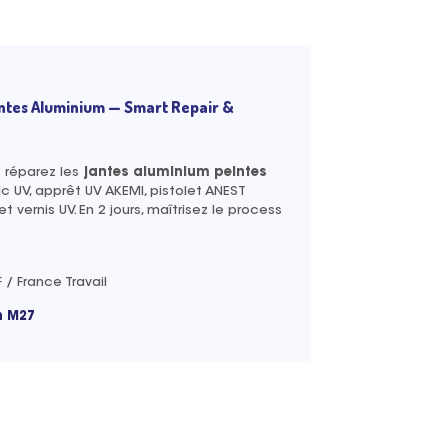
ntes Aluminium — Smart Repair &
 réparez les
jantes aluminium peintes
c UV, apprêt UV AKEMI, pistolet ANEST
et vernis UV. En 2 jours, maîtrisez le process
/ France Travail
n M27