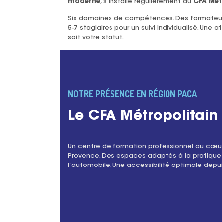
moderne
, s’installe régulièrement au
CFA Métr
Six domaines de compétences. Des formateurs e
5-7 stagiaires pour un suivi individualisé. U
soit votre statut.
NOTRE PRÉSENCE EN RÉGION PACA
Le CFA Métropolitain 
Un centre de formation professionnel au cœur 
Provence. Des espaces adaptés à la pratique 
l’automobile. Une accessibilité optimale depui