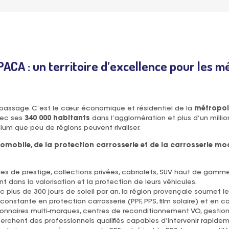
ACA : un territoire d’excellence pour les m
e passage. C’est le cœur économique et résidentiel de la
métropole
vec ses
340 000 habitants
dans l’agglomération et plus d’un millio
um que peu de régions peuvent rivaliser.
omobile, de la protection carrosserie et de la carrosserie mo
les de prestige, collections privées, cabriolets, SUV haut de gamm
nt dans la valorisation et la protection de leurs véhicules.
c plus de 300 jours de soleil par an, la région provençale soumet l
nstante en protection carrosserie (PPF, PPS, film solaire) et en co
onnaires multi-marques, centres de reconditionnement VO, gestionna
erchent des professionnels qualifiés capables d’intervenir rapide