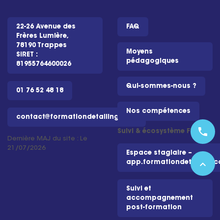
22-26 Avenue des
FAQ
Frères Lumière,
78190 Trappes
Moyens
SIRET :
pédagogiques
81955764600026
Qui-sommes-nous ?
01 76 52 48 18
Nos compétences
contact@formationdetailing.com
phone
Suivi & écosystème FD
Dernière MAJ du site : Le
21/07/2026
Espace stagiaire –
expand_less
app.formationdetailing.
Suivi et
accompagnement
post-formation