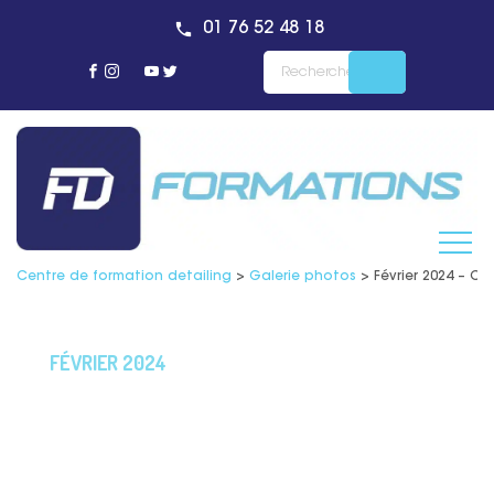
01 76 52 48 18
Centre de formation detailing
>
Galerie photos
>
Février 2024 – Ce
FÉVRIER 2024
Certification RS5956 en
Lustrage Automobile :