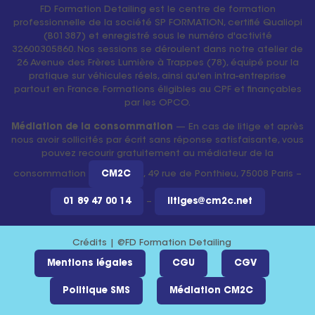
FD Formation Detailing est le centre de formation
professionnelle de la société SP FORMATION, certifié Qualiopi
(B01387) et enregistré sous le numéro d'activité
32600305860. Nos sessions se déroulent dans notre atelier de
26 Avenue des Frères Lumière à Trappes (78), équipé pour la
pratique sur véhicules réels, ainsi qu'en intra-entreprise
partout en France. Formations éligibles au CPF et finançables
par les OPCO.
Médiation de la consommation
— En cas de litige et après
nous avoir sollicités par écrit sans réponse satisfaisante, vous
pouvez recourir gratuitement au médiateur de la
consommation
CM2C
, 49 rue de Ponthieu, 75008 Paris –
01 89 47 00 14
–
litiges@cm2c.net
Crédits | @FD Formation Detailing
Mentions légales
CGU
CGV
Politique SMS
Médiation CM2C