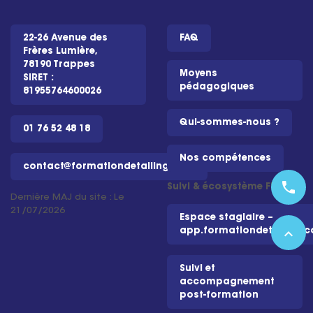
22-26 Avenue des
FAQ
Frères Lumière,
78190 Trappes
Moyens
SIRET :
pédagogiques
81955764600026
Qui-sommes-nous ?
01 76 52 48 18
Nos compétences
contact@formationdetailing.com
phone
Suivi & écosystème FD
Dernière MAJ du site : Le
21/07/2026
Espace stagiaire –
expand_less
app.formationdetailing.
Suivi et
accompagnement
post-formation