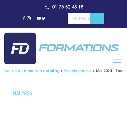
01 76 52 48 18
Centre de formation detailing
>
Galerie photos
>
Mai 2024 – Forma
MAI 2024
Retrouvez les photos
prises lors de la