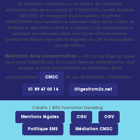
FD Formation Detailing est le centre de formation
professionnelle de la société SP FORMATION, certifié Qualiopi
(B01387) et enregistré sous le numéro d'activité
32600305860. Nos sessions se déroulent dans notre atelier de
26 Avenue des Frères Lumière à Trappes (78), équipé pour la
pratique sur véhicules réels, ainsi qu'en intra-entreprise
partout en France. Formations éligibles au CPF et finançables
par les OPCO.
Médiation de la consommation
— En cas de litige et après
nous avoir sollicités par écrit sans réponse satisfaisante, vous
pouvez recourir gratuitement au médiateur de la
consommation
CM2C
, 49 rue de Ponthieu, 75008 Paris –
01 89 47 00 14
–
litiges@cm2c.net
Crédits | @FD Formation Detailing
Mentions légales
CGU
CGV
Politique SMS
Médiation CM2C