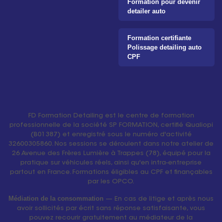
Formation pour devenir
detailer auto
Formation certifiante
Polissage detailing auto
CPF
FD Formation Detailing est le centre de formation
professionnelle de la société SP FORMATION, certifié Qualiopi
(B01387) et enregistré sous le numéro d'activité
32600305860. Nos sessions se déroulent dans notre atelier de
26 Avenue des Frères Lumière à Trappes (78), équipé pour la
pratique sur véhicules réels, ainsi qu'en intra-entreprise
partout en France. Formations éligibles au CPF et finançables
par les OPCO.
Médiation de la consommation
— En cas de litige et après nous
avoir sollicités par écrit sans réponse satisfaisante, vous
pouvez recourir gratuitement au médiateur de la