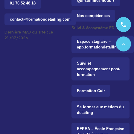
Qui-sommes-nous ?
01 76 52 48 18
Nos compétences
contact@formationdetailing.com
phone
Suivi & écosystème FD
Dernière MAJ du site : Le
21/07/2026
Espace stagiaire –
expand_less
app.formationdetailing.com
Suivi et
accompagnement post-
formation
Formation Cuir
Se former aux métiers du
detailing
EFPEA – École Française