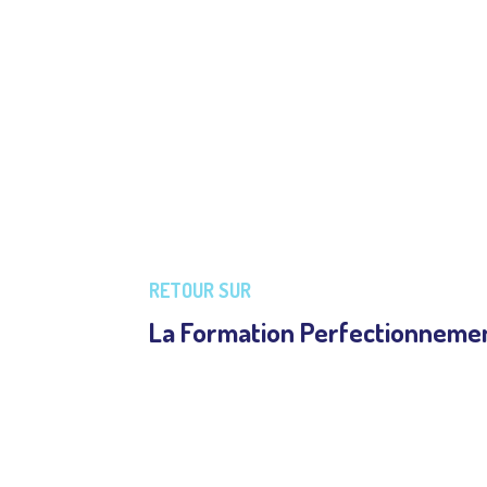
Formation au perfectionnement detai
2021 sur 5 jours de pratique intense d
RETOUR SUR
La Formation Perfectionnemen