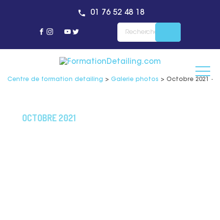
01 76 52 48 18
Centre de formation detailing
>
Galerie photos
>
Octobre 2021 – F
OCTOBRE 2021
Retrouvez toutes nos
photos prises lors de la
session de ponçage et
polissage expert