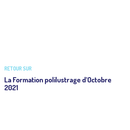
Formation au polilustrage. Toutes les photos de notre
dernière session.
RETOUR SUR
La Formation polilustrage d’Octobre
2021