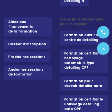
Detailing.fr
Formations detailing les
Aides aux
plus en vogue !
financements
phone
de la formation
Formation ouvrir son
centre de detailing
Dossier d'inscription
expand_less
Formation certifiante
Prochaines sessions
nettoyage
automobile type
detailing CPF
Anciennes sessions
de formation
Formation pour
devenir detailer auto
Formation certifiante
Polissage detailing
auto CPF