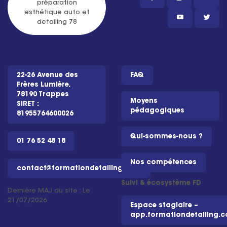
22-26 Avenue des
FAQ
Frères Lumière,
78190 Trappes
Moyens
SIRET :
pédagogiques
81955764600026
Qui-sommes-nous ?
01 76 52 48 18
Nos compétences
contact@formationdetailing.com
Suivi & écosystème FD
Dernière MAJ du site : Le
21/07/2026
Espace stagiaire –
app.formationdetailing.