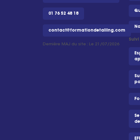
Qu
01 76 52 48 18
No
contact@formationdetailing.com
Suiv
Dernière MAJ du site : Le 21/07/2026
Es
ap
Su
po
Fo
Se
de
EF