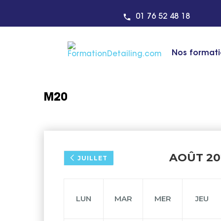
01 76 52 48 18
Nos format
M20
AOÛT 20
JUILLET
LUN
MAR
MER
JEU