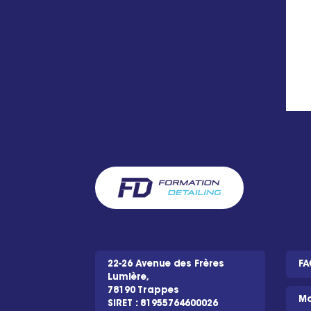
22-26 Avenue des Frères
FA
Lumière,
78190 Trappes
Mo
SIRET : 81955764600026