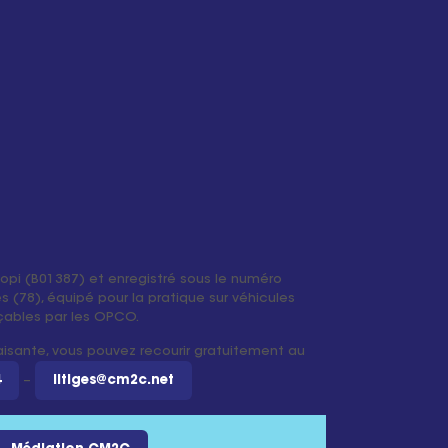
iopi (B01387) et enregistré sous le numéro
 (78), équipé pour la pratique sur véhicules
ançables par les OPCO.
faisante, vous pouvez recourir gratuitement au
4
–
litiges@cm2c.net