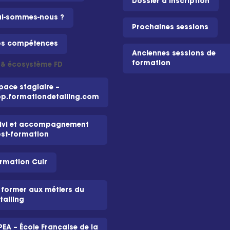
Dossier d'inscription
i-sommes-nous ?
Prochaines sessions
s compétences
Anciennes sessions de
formation
i & écosystème FD
pace stagiaire –
p.formationdetailing.com
ivi et accompagnement
st-formation
rmation Cuir
 former aux métiers du
tailing
PEA – École Française de la