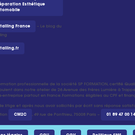
éparation Esthétique
tomobile
tailing France
– Le blog du
ling
tailing.fr
ormation professionnelle de la société SP FORMATION, certifié Qual
oulent dans notre atelier de 26 Avenue des Frères Lumière à Trappes
tra-entreprise partout en France. Formations éligibles au CPF et fin
 litige et après nous avoir sollicités par écrit sans réponse satis
tion
CM2C
, 49 rue de Ponthieu, 75008 Paris –
01 89 47 00 1