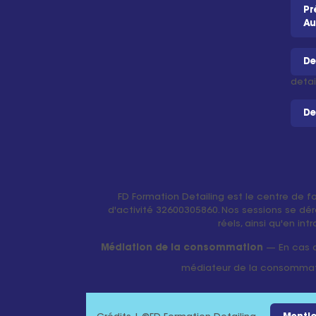
Pr
Au
De
detai
De
FD Formation Detailing est le centre de f
d'activité 32600305860. Nos sessions se dér
réels, ainsi qu'en in
Médiation de la consommation
— En cas de
médiateur de la consomma