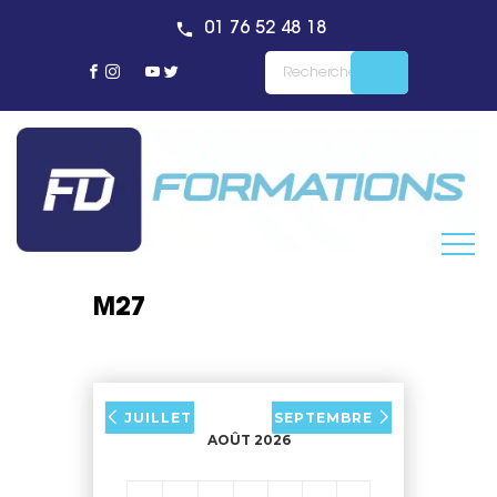
01 76 52 48 18
M27
JUILLET
SEPTEMBRE
AOÛT 2026