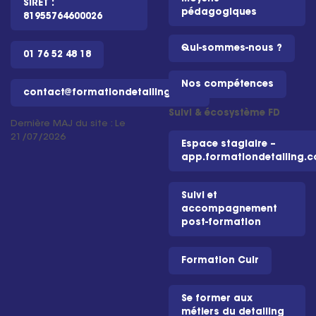
SIRET :
pédagogiques
81955764600026
Qui-sommes-nous ?
01 76 52 48 18
Nos compétences
contact@formationdetailing.com
Suivi & écosystème FD
Dernière MAJ du site : Le
21/07/2026
Espace stagiaire –
app.formationdetailing.
Suivi et
accompagnement
post-formation
Formation Cuir
Se former aux
métiers du detailing