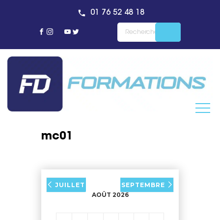
01 76 52 48 18
mc01
JUILLET
SEPTEMBRE
AOÛT 2026