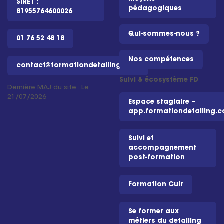
SIRET :
pédagogiques
81955764600026
Qui-sommes-nous ?
01 76 52 48 18
Nos compétences
contact@formationdetailing.com
Suivi & écosystème FD
Dernière MAJ du site : Le
21/07/2026
Espace stagiaire –
app.formationdetailing.
Suivi et
accompagnement
post-formation
Formation Cuir
Se former aux
métiers du detailing