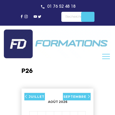
01 76 52 48 18
P26
JUILLET
SEPTEMBRE
AOÛT 2026