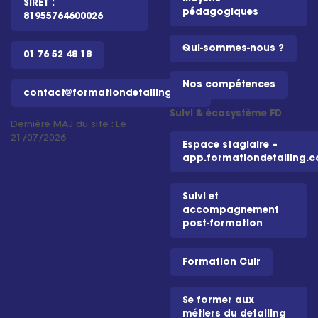
SIRET :
pédagogiques
81955764600026
Qui-sommes-nous ?
01 76 52 48 18
Nos compétences
contact@formationdetailing.com
Suivi & écosystème FD
Dernière MAJ du site : Le
21/07/2026
Espace stagiaire –
app.formationdetailing.
Suivi et
accompagnement
post-formation
Formation Cuir
Se former aux
métiers du detailing