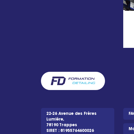
22-26 Avenue des Frères
FA
Lumière,
78190 Trappes
Mo
SIRET : 81955764600026