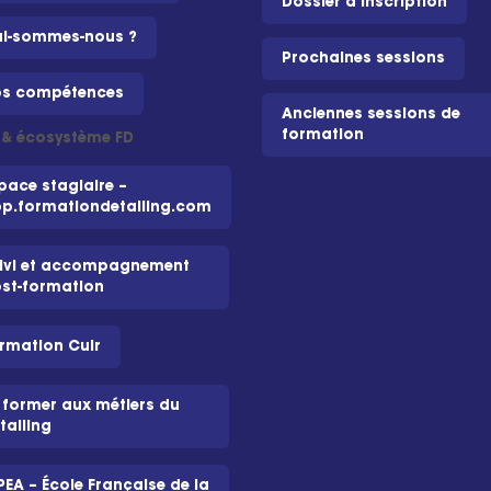
Dossier d'inscription
i-sommes-nous ?
Prochaines sessions
s compétences
Anciennes sessions de
formation
i & écosystème FD
pace stagiaire –
p.formationdetailing.com
ivi et accompagnement
st-formation
rmation Cuir
 former aux métiers du
tailing
PEA – École Française de la