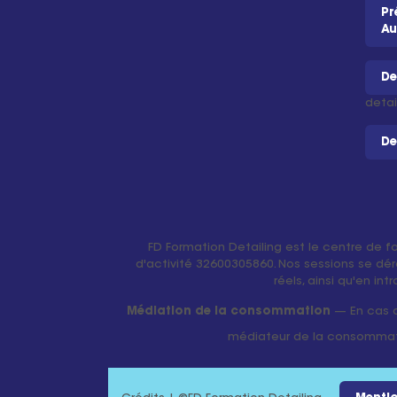
Pr
Au
De
detai
De
FD Formation Detailing est le centre de f
d'activité 32600305860. Nos sessions se dér
réels, ainsi qu'en in
Médiation de la consommation
— En cas de
médiateur de la consomma