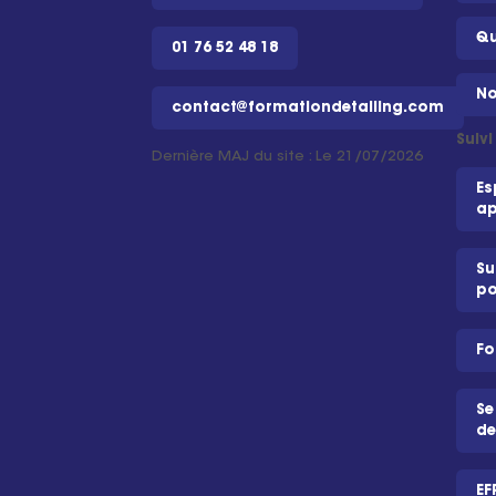
Qu
01 76 52 48 18
No
contact@formationdetailing.com
Suiv
Dernière MAJ du site : Le 21/07/2026
Es
ap
Su
po
Fo
Se
de
EF