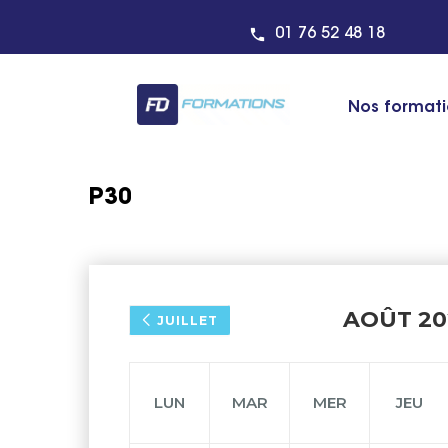
01 76 52 48 18
Nos format
P30
AOÛT 20
JUILLET
LUN
MAR
MER
JEU