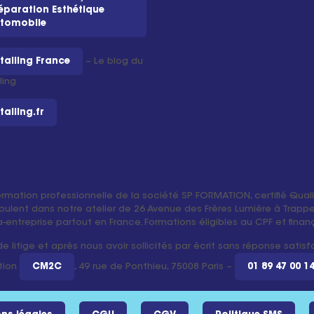
éparation Esthétique
tomobile
tailing France
– Le blog du
ling
tailing.fr
ormation professionnelle de la société SP FORMATION, certifié Qual
oulent dans notre atelier de 26 Avenue des Frères Lumière à Trappes
tra-entreprise partout en France. Formations éligibles au CPF et fin
 litige et après nous avoir sollicités par écrit sans réponse satis
tion
CM2C
, 49 rue de Ponthieu, 75008 Paris –
01 89 47 00 1