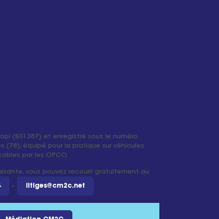
iopi (B01387) et enregistré sous le numéro
 (78), équipé pour la pratique sur véhicules
ançables par les OPCO.
faisante, vous pouvez recourir gratuitement au
4
–
litiges@cm2c.net