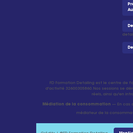
Pr
Au
De
detai
De
FD Formation Detailing est le centre de f
d'activité 32600305860. Nos sessions se dér
réels, ainsi qu'en in
Médiation de la consommation
— En cas de
médiateur de la consomma