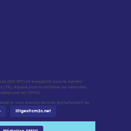
iopi (B01387) et enregistré sous le numéro
 (78), équipé pour la pratique sur véhicules
ançables par les OPCO.
faisante, vous pouvez recourir gratuitement au
4
–
litiges@cm2c.net