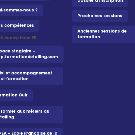
Dossier d'inscription
i-sommes-nous ?
Prochaines sessions
s compétences
Anciennes sessions de
formation
i & écosystème FD
pace stagiaire –
p.formationdetailing.com
ivi et accompagnement
st-formation
rmation Cuir
 former aux métiers du
tailing
PEA – École Française de la