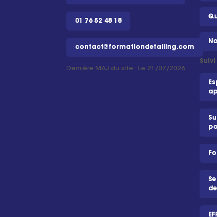
Qu
01 76 52 48 18
No
contact@formationdetailing.com
Suiv
Dernière MAJ du site : Le 21/07/2026
Es
ap
Su
po
Fo
Se
de
EF