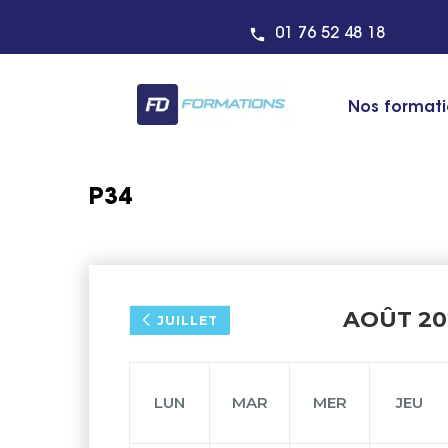
01 76 52 48 18
Nos format
P34
AOÛT 20
JUILLET
LUN
MAR
MER
JEU