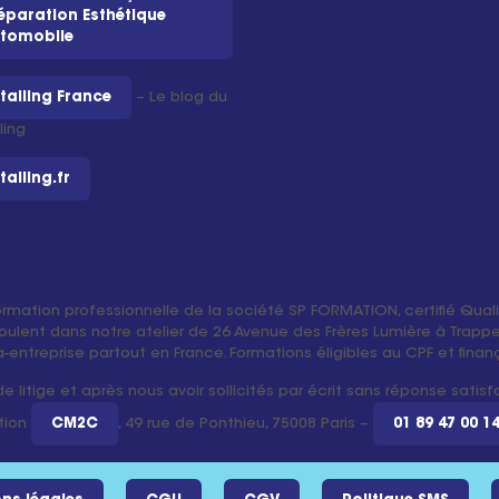
éparation Esthétique
tomobile
tailing France
– Le blog du
ling
tailing.fr
ormation professionnelle de la société SP FORMATION, certifié Qual
oulent dans notre atelier de 26 Avenue des Frères Lumière à Trappes
tra-entreprise partout en France. Formations éligibles au CPF et fin
 litige et après nous avoir sollicités par écrit sans réponse satis
tion
CM2C
, 49 rue de Ponthieu, 75008 Paris –
01 89 47 00 1