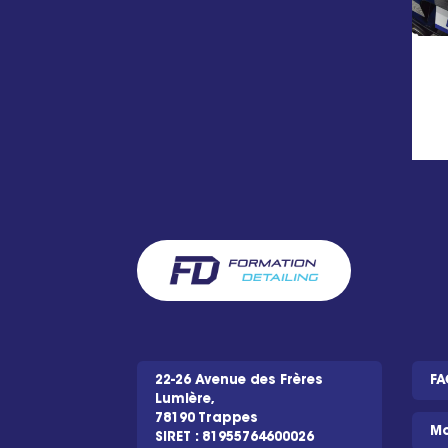
22-26 Avenue des Frères
FA
Lumière,
78190 Trappes
Mo
SIRET : 81955764600026