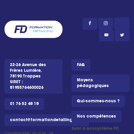
22-26 Avenue des
FAQ
Frères Lumière,
78190 Trappes
Moyens
SIRET :
pédagogiques
81955764600026
Qui-sommes-nous ?
01 76 52 48 18
Nos compétences
contact@formationdetailing.com
Suivi & écosystème FD
Dernière MAJ du site : Le