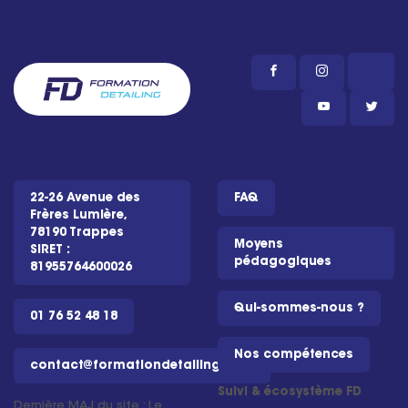
22-26 Avenue des
FAQ
Frères Lumière,
78190 Trappes
Moyens
SIRET :
pédagogiques
81955764600026
Qui-sommes-nous ?
01 76 52 48 18
Nos compétences
contact@formationdetailing.com
Suivi & écosystème FD
Dernière MAJ du site : Le