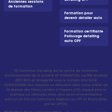
Anciennes sessions
de formation
Formation pour
devenir detailer auto
Formation certifiante
Polissage detailing
auto CPF
FD Formation Detailing est le centre de formation
professionnelle de la société SP FORMATION, certifié Qualiopi
(B01387) et enregistré sous le numéro d'activité
32600305860. Nos sessions se déroulent dans notre atelier de
26 Avenue des Frères Lumière à Trappes (78), équipé pour la
pratique sur véhicules réels, ainsi qu'en intra-entreprise
partout en France. Formations éligibles au CPF et finançables
par les OPCO.