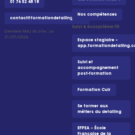
01 76 52 48 18
Nos compétences
contact@formationdetailing.com
Suivi & écosystème FD
Dernière MAJ du site : Le
21/07/2026
Espace stagiaire –
app.formationdetailing.
Suivi et
accompagnement
post-formation
Formation Cuir
Se former aux
métiers du detailing
EFPEA – École
Française de la