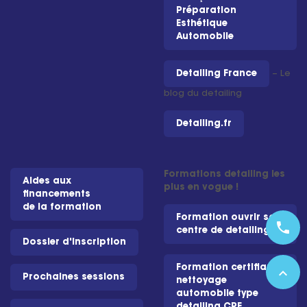
Préparation
Esthétique
Automobile
Detailing France
– Le
blog du detailing
Detailing.fr
Formations detailing les
Aides aux
plus en vogue !
financements
de la formation
Formation ouvrir son
phone
centre de detailing
Dossier d'inscription
Formation certifiante
expand_less
Prochaines sessions
nettoyage
automobile type
detailing CPF