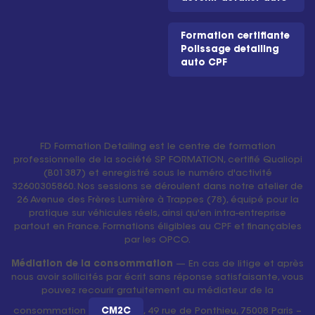
Formation certifiante
Polissage detailing
auto CPF
FD Formation Detailing est le centre de formation
professionnelle de la société SP FORMATION, certifié Qualiopi
(B01387) et enregistré sous le numéro d'activité
32600305860. Nos sessions se déroulent dans notre atelier de
26 Avenue des Frères Lumière à Trappes (78), équipé pour la
pratique sur véhicules réels, ainsi qu'en intra-entreprise
partout en France. Formations éligibles au CPF et finançables
par les OPCO.
Médiation de la consommation
— En cas de litige et après
nous avoir sollicités par écrit sans réponse satisfaisante, vous
pouvez recourir gratuitement au médiateur de la
consommation
CM2C
, 49 rue de Ponthieu, 75008 Paris –