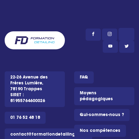
22-26 Avenue des
FAQ
Frères Lumière,
78190 Trappes
Moyens
SIRET :
pédagogiques
81955764600026
Qui-sommes-nous ?
01 76 52 48 18
Nos compétences
contact@formationdetailing.com