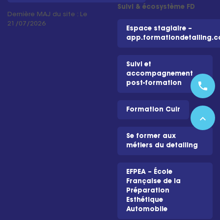
Suivi & écosystème FD
Dernière MAJ du site : Le
21/07/2026
Espace stagiaire –
app.formationdetailing.
Suivi et
accompagnement
post-formation
phone
Formation Cuir
expand_less
Se former aux
métiers du detailing
EFPEA – École
Française de la
Préparation
Esthétique
Automobile