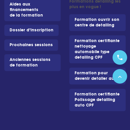
Formations detailing les
Aides aux
plus en vogue !
financements
de la formation
Formation ouvrir son
centre de detailing
Dossier d'inscription
Formation certifiante
Prochaines sessions
nettoyage
automobile type
phone
detailing CPF
Anciennes sessions
de formation
Formation pour
expand_less
devenir detailer auto
Formation certifiante
Polissage detailing
auto CPF