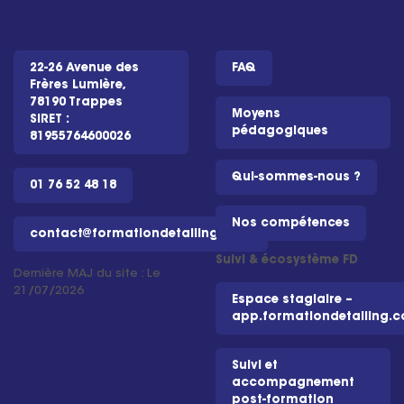
22-26 Avenue des
FAQ
Frères Lumière,
78190 Trappes
Moyens
SIRET :
pédagogiques
81955764600026
Qui-sommes-nous ?
01 76 52 48 18
Nos compétences
contact@formationdetailing.com
Suivi & écosystème FD
Dernière MAJ du site : Le
21/07/2026
Espace stagiaire –
app.formationdetailing.
Suivi et
accompagnement
post-formation