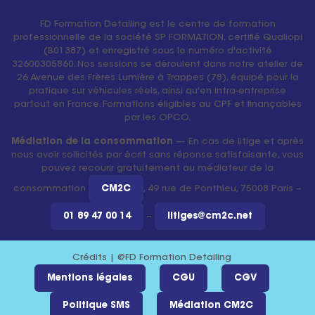
FD Formation Detailing est le centre de formation
professionnelle de la société SP FORMATION, certifié Qualiopi
(B01387) et enregistré sous le numéro d'activité
32600305860. Nos sessions se déroulent dans notre atelier de
26 Avenue des Frères Lumière à Trappes (78), équipé pour la
pratique sur véhicules réels, ainsi qu'en intra-entreprise
partout en France. Formations éligibles au CPF et finançables
par les OPCO.
Médiation de la consommation
— En cas de litige et après
nous avoir sollicités par écrit sans réponse satisfaisante, vous
pouvez recourir gratuitement au médiateur de la
consommation
CM2C
, 49 rue de Ponthieu, 75008 Paris –
01 89 47 00 14
–
litiges@cm2c.net
Crédits | @FD Formation Detailing
Mentions légales
CGU
CGV
Politique SMS
Médiation CM2C