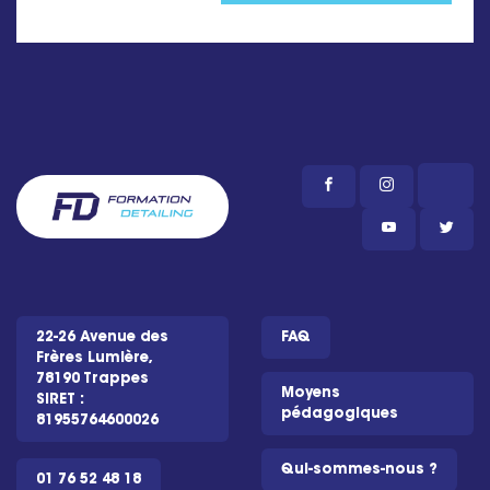
22-26 Avenue des
FAQ
Frères Lumière,
78190 Trappes
Moyens
SIRET :
pédagogiques
81955764600026
Qui-sommes-nous ?
01 76 52 48 18