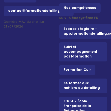
Nos compétences
contact@formationdetailing.com
Suivi & écosystème FD
Dernière MAJ du site : Le
21/07/2026
Espace stagiaire –
app.formationdetailing.
Suivi et
accompagnement
post-formation
Formation Cuir
Se former aux
métiers du detailing
EFPEA – École
Française de la
Préparation