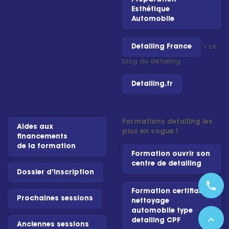
Esthétique
Automobile
Detailing France
– Le
blog du detailing
Detailing.fr
Formations detailing les
Aides aux
plus en vogue !
financements
de la formation
Formation ouvrir son
centre de detailing
Dossier d'inscription
phone
Formation certifiante
Prochaines sessions
nettoyage
automobile type
expand_less
detailing CPF
Anciennes sessions