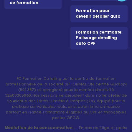
de formation
Formation pour
devenir detailer auto
Formation certifiante
Polissage detailing
auto CPF
FD Formation Detailing est le centre de formation
professionnelle de la société SP FORMATION, certifié Qualiopi
(B01387) et enregistré sous le numéro d'activité
32600305860. Nos sessions se déroulent dans notre atelier de
26 Avenue des Frères Lumière à Trappes (78), équipé pour la
pratique sur véhicules réels, ainsi qu'en intra-entreprise
partout en France. Formations éligibles au CPF et finançables
par les OPCO.
Médiation de la consommation
— En cas de litige et après