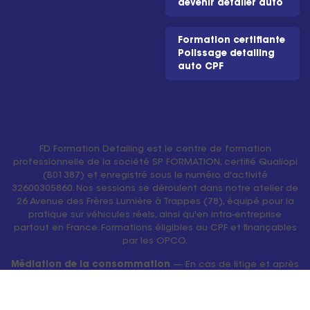
devenir detailer auto
Formation certifiante
Polissage detailing
auto CPF
FD Formation Detailing est le centre de formation
professionnelle de la société SP FORMATION, certifié Qualiopi
(B01387) et enregistré sous le numéro d'activité
32600305860. Nos sessions se déroulent dans notre atelier de
26 Avenue des Frères Lumière à Trappes (78), équipé pour la
pratique sur véhicules réels, ainsi qu'en intra-entreprise
partout en France. Formations éligibles au CPF et finançables
par les OPCO.
Médiation de la consommation
— En cas de litige et après
nous avoir sollicités par écrit sans réponse satisfaisante, vous
pouvez recourir gratuitement au médiateur de la