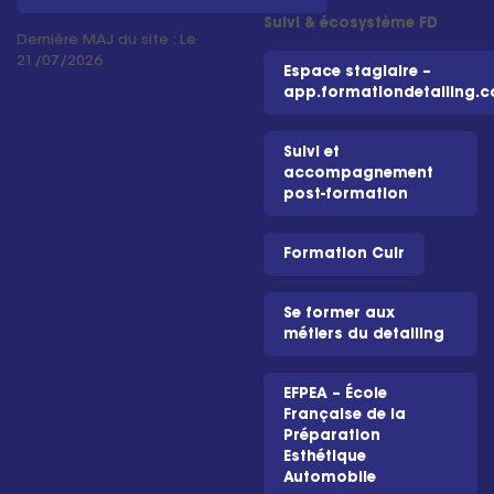
Suivi & écosystème FD
Dernière MAJ du site : Le
21/07/2026
Espace stagiaire –
app.formationdetailing.
Suivi et
accompagnement
post-formation
Formation Cuir
Se former aux
métiers du detailing
EFPEA – École
Française de la
Préparation
Esthétique
Automobile