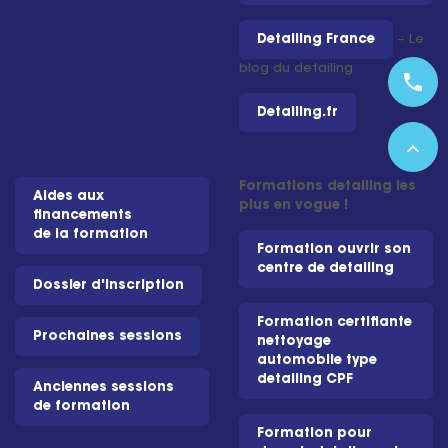
Detailing France
– Le
blog du detailing
phone
Detailing.fr
expand_less
Formations detailing les
Aides aux
plus en vogue !
financements
de la formation
Formation ouvrir son
centre de detailing
Dossier d'inscription
Formation certifiante
Prochaines sessions
nettoyage
automobile type
detailing CPF
Anciennes sessions
de formation
Formation pour