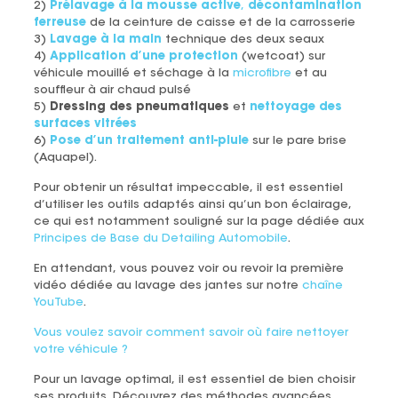
2)
Prélavage à la mousse active
,
décontamination
ferreuse
de la ceinture de caisse et de la carrosserie
3)
Lavage à la main
technique des deux seaux
4)
Application d’une protection
(wetcoat) sur
véhicule mouillé et séchage à la
microfibre
et au
souffleur à air chaud pulsé
5)
Dressing des pneumatiques
et
nettoyage des
surfaces vitrées
6)
Pose d’un traitement anti-pluie
sur le pare brise
(Aquapel).
Pour obtenir un résultat impeccable, il est essentiel
d’utiliser les outils adaptés ainsi qu’un bon éclairage,
ce qui est notamment souligné sur la page dédiée aux
Principes de Base du Detailing Automobile
.
En attendant, vous pouvez voir ou revoir la première
vidéo dédiée au lavage des jantes sur notre
chaîne
YouTube
.
Vous voulez savoir comment savoir où faire nettoyer
votre véhicule ?
Pour un lavage optimal, il est essentiel de bien choisir
ses produits. Découvrez des méthodes avancées