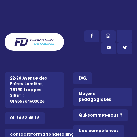
22-26 Avenue des
FAQ
Frères Lumière,
78190 Trappes
Moyens
SIRET :
pédagogiques
81955764600026
Qui-sommes-nous ?
01 76 52 48 18
Nos compétences
contact@formationdetailing.com